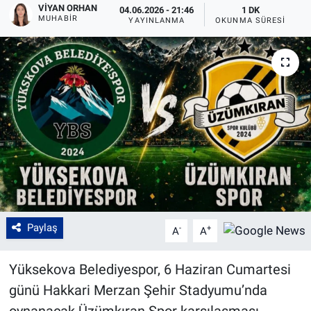
VIYAN ORHAN
04.06.2026 - 21:46
1 DK
MUHABIR
YAYINLANMA
OKUNMA SÜRESI
Paylaş
-
+
A
A
Yüksekova Belediyespor, 6 Haziran Cumartesi
günü Hakkari Merzan Şehir Stadyumu’nda