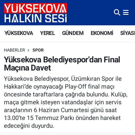
Yüksekova Nöbetçi Eczaneler
YÜKSEKOVA
YEREL
GÜNDEM
EKONOMİ
SİYAS
Yüksekova Hava Durumu
HABERLER
SPOR
Yüksekova Trafik Yoğunluk Haritası
Yüksekova Belediyespor’dan Final
Maçına Davet
Süper Lig Puan Durumu ve Fikstür
Yüksekova Belediyespor, Üzümkıran Spor ile
Tüm Manşetler
Hakkari’de oynayacağı Play-Off final maçı
öncesinde taraftarlara çağrıda bulundu. Kulüp,
Son Dakika Haberleri
maça gitmek isteyen vatandaşlar için servis
araçlarının 6 Haziran Cumartesi günü saat
Haber Arşivi
13.00’te 15 Temmuz Parkı önünden hareket
edeceğini duyurdu.