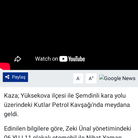
Paylaş
-
+
A
A
Kaza; Yüksekova ilçesi ile Şemdinli kara yolu
üzerindeki Kutlar Petrol Kavşağı'nda meydana
geldi.
Edinilen bilgilere göre, Zeki Ünal yönetimindeki
06 YUJ 11 plakalı otomobil ile Nihat Yaman