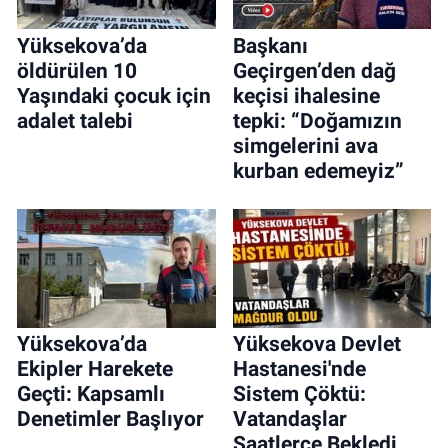
Yüksekova’da
Başkanı
öldürülen 10
Geçirgen’den dağ
Yaşındaki çocuk için
keçisi ihalesine
adalet talebi
tepki: “Doğamızın
simgelerini ava
kurban edemeyiz”
Yüksekova’da
Yüksekova Devlet
Ekipler Harekete
Hastanesi'nde
Geçti: Kapsamlı
Sistem Çöktü:
Denetimler Başlıyor
Vatandaşlar
Saatlerce Bekledi