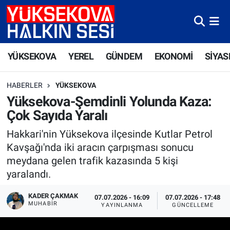
Yüksekova Nöbetçi Eczaneler
YÜKSEKOVA
YEREL
GÜNDEM
EKONOMİ
SİYAS
Yüksekova Hava Durumu
HABERLER
YÜKSEKOVA
Yüksekova Trafik Yoğunluk Haritası
Yüksekova-Şemdinli Yolunda Kaza:
Çok Sayıda Yaralı
Süper Lig Puan Durumu ve Fikstür
Hakkari'nin Yüksekova ilçesinde Kutlar Petrol
Tüm Manşetler
Kavşağı'nda iki aracın çarpışması sonucu
meydana gelen trafik kazasında 5 kişi
Son Dakika Haberleri
yaralandı.
Haber Arşivi
KADER ÇAKMAK
07.07.2026 - 16:09
07.07.2026 - 17:48
MUHABİR
YAYINLANMA
GÜNCELLEME