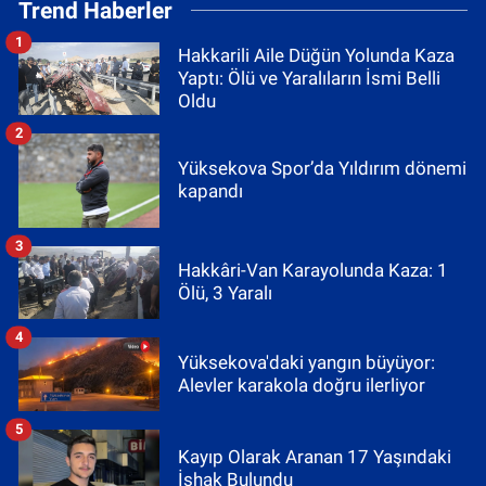
Trend Haberler
1
Hakkarili Aile Düğün Yolunda Kaza
Yaptı: Ölü ve Yaralıların İsmi Belli
Oldu
2
Yüksekova Spor’da Yıldırım dönemi
kapandı
3
Hakkâri-Van Karayolunda Kaza: 1
Ölü, 3 Yaralı
4
Yüksekova'daki yangın büyüyor:
Alevler karakola doğru ilerliyor
5
Kayıp Olarak Aranan 17 Yaşındaki
İshak Bulundu