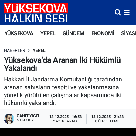
Yüksekova Nöbetçi Eczaneler
YÜKSEKOVA
YEREL
GÜNDEM
EKONOMİ
SİYAS
Yüksekova Hava Durumu
HABERLER
YEREL
Yüksekova Trafik Yoğunluk Haritası
Yüksekova’da Aranan İki Hükümlü
Yakalandı
Süper Lig Puan Durumu ve Fikstür
Hakkari İl Jandarma Komutanlığı tarafından
Tüm Manşetler
aranan şahısların tespiti ve yakalanmasına
yönelik yürütülen çalışmalar kapsamında iki
Son Dakika Haberleri
hükümlü yakalandı.
Haber Arşivi
CAHIT YIĞIT
13.12.2025 - 16:58
13.12.2025 - 21:38
MUHABİR
YAYINLANMA
GÜNCELLEME
O