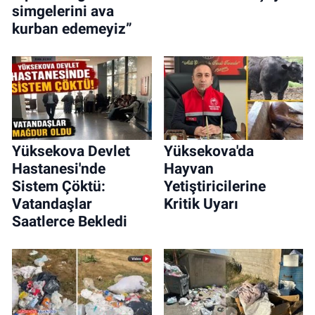
simgelerini ava
kurban edemeyiz”
Yüksekova Devlet
Yüksekova'da
Hastanesi'nde
Hayvan
Sistem Çöktü:
Yetiştiricilerine
Vatandaşlar
Kritik Uyarı
Saatlerce Bekledi