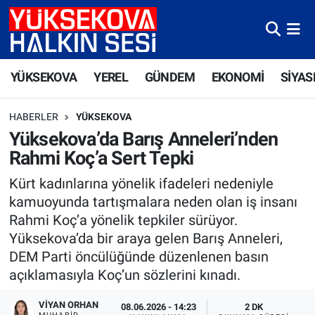
Yüksekova Nöbetçi Eczaneler
YÜKSEKOVA
YEREL
GÜNDEM
EKONOMİ
SİYAS
Yüksekova Hava Durumu
HABERLER
YÜKSEKOVA
Yüksekova Trafik Yoğunluk Haritası
Yüksekova’da Barış Anneleri’nden
Rahmi Koç’a Sert Tepki
Süper Lig Puan Durumu ve Fikstür
Kürt kadınlarına yönelik ifadeleri nedeniyle
Tüm Manşetler
kamuoyunda tartışmalara neden olan iş insanı
Rahmi Koç’a yönelik tepkiler sürüyor.
Son Dakika Haberleri
Yüksekova’da bir araya gelen Barış Anneleri,
DEM Parti öncülüğünde düzenlenen basın
Haber Arşivi
açıklamasıyla Koç’un sözlerini kınadı.
VIYAN ORHAN
08.06.2026 - 14:23
2 DK