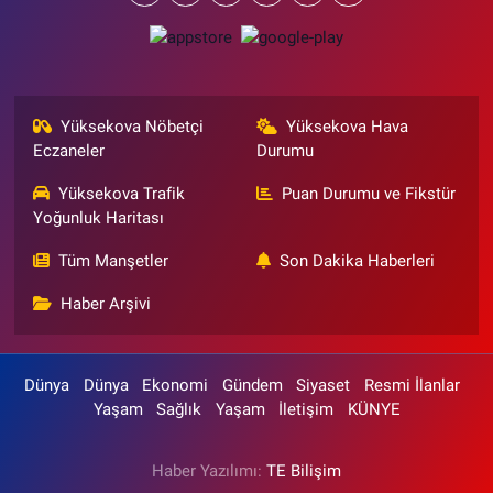
Yüksekova Nöbetçi
Yüksekova Hava
Eczaneler
Durumu
Yüksekova Trafik
Puan Durumu ve Fikstür
Yoğunluk Haritası
Tüm Manşetler
Son Dakika Haberleri
Haber Arşivi
Dünya
Dünya
Ekonomi
Gündem
Siyaset
Resmi İlanlar
Yaşam
Sağlık
Yaşam
İletişim
KÜNYE
Haber Yazılımı:
TE Bilişim