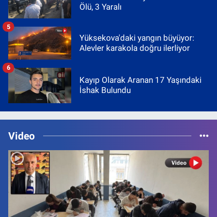
Ölü, 3 Yaralı
5
Yüksekova'daki yangın büyüyor:
Alevler karakola doğru ilerliyor
6
Kayıp Olarak Aranan 17 Yaşındaki
İshak Bulundu
Video