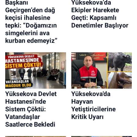
Başkanı
Yüksekova’da
Geçirgen’den dağ
Ekipler Harekete
keçisi ihalesine
Geçti: Kapsamlı
tepki: “Doğamızın
Denetimler Başlıyor
simgelerini ava
kurban edemeyiz”
Yüksekova Devlet
Yüksekova'da
Hastanesi'nde
Hayvan
Sistem Çöktü:
Yetiştiricilerine
Vatandaşlar
Kritik Uyarı
Saatlerce Bekledi