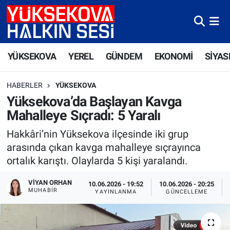
Yüksekova Nöbetçi Eczaneler
YÜKSEKOVA
YEREL
GÜNDEM
EKONOMİ
SİYAS
Yüksekova Hava Durumu
HABERLER
YÜKSEKOVA
Yüksekova Trafik Yoğunluk Haritası
Yüksekova’da Başlayan Kavga
Mahalleye Sıçradı: 5 Yaralı
Süper Lig Puan Durumu ve Fikstür
Hakkâri’nin Yüksekova ilçesinde iki grup
Tüm Manşetler
arasında çıkan kavga mahalleye sıçrayınca
ortalık karıştı. Olaylarda 5 kişi yaralandı.
Son Dakika Haberleri
VIYAN ORHAN
10.06.2026 - 19:52
10.06.2026 - 20:25
MUHABIR
YAYINLANMA
GÜNCELLEME
Haber Arşivi