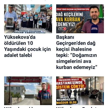
Yüksekova’da
Başkanı
öldürülen 10
Geçirgen’den dağ
Yaşındaki çocuk için
keçisi ihalesine
adalet talebi
tepki: “Doğamızın
simgelerini ava
kurban edemeyiz”