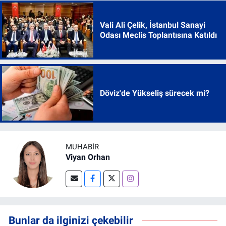
Vali Ali Çelik, İstanbul Sanayi
Odası Meclis Toplantısına Katıldı
Döviz'de Yükseliş sürecek mi?
MUHABIR
Viyan Orhan
Bunlar da ilginizi çekebilir