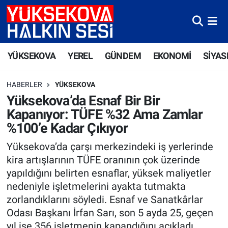
Yüksekova Nöbetçi Eczaneler
YÜKSEKOVA
YEREL
GÜNDEM
EKONOMİ
SİYAS
Yüksekova Hava Durumu
HABERLER
YÜKSEKOVA
Yüksekova Trafik Yoğunluk Haritası
Yüksekova’da Esnaf Bir Bir
Kapanıyor: TÜFE %32 Ama Zamlar
Süper Lig Puan Durumu ve Fikstür
%100’e Kadar Çıkıyor
Tüm Manşetler
Yüksekova’da çarşı merkezindeki iş yerlerinde
kira artışlarının TÜFE oranının çok üzerinde
Son Dakika Haberleri
yapıldığını belirten esnaflar, yüksek maliyetler
nedeniyle işletmelerini ayakta tutmakta
Haber Arşivi
zorlandıklarını söyledi. Esnaf ve Sanatkârlar
Odası Başkanı İrfan Sarı, son 5 ayda 25, geçen
yıl ise 356 işletmenin kapandığını açıkladı.