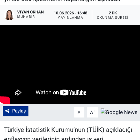
VIYAN ORHAN
10.06.2026 - 16:48
2 DK
MUHABIR
YAYINLANMA
OKUNMA SÜRESI
Paylaş
-
+
A
A
Türkiye İstatistik Kurumu’nun (TÜİK) açıkladığı
enflasyon verilerinin ardından iş yeri