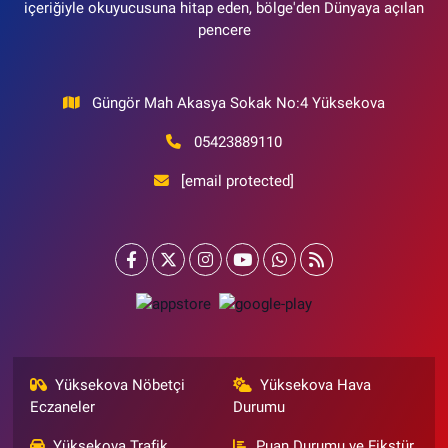
içeriğiyle okuyucusuna hitap eden, bölge'den Dünyaya açılan
pencere
Güngör Mah Akasya Sokak No:4 Yüksekova
05423889110
[email protected]
Yüksekova Nöbetçi
Yüksekova Hava
Eczaneler
Durumu
Yüksekova Trafik
Puan Durumu ve Fikstür