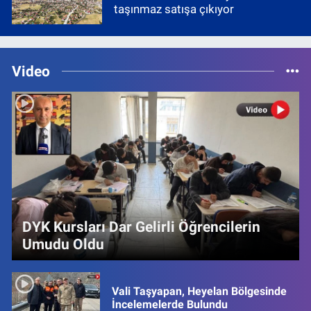
taşınmaz satışa çıkıyor
Video
DYK Kursları Dar Gelirli Öğrencilerin
Umudu Oldu
Vali Taşyapan, Heyelan Bölgesinde
İncelemelerde Bulundu