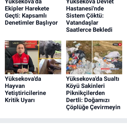
Yüksekova’da
Yüksekova Devlet
Ekipler Harekete
Hastanesi'nde
Geçti: Kapsamlı
Sistem Çöktü:
Denetimler Başlıyor
Vatandaşlar
Saatlerce Bekledi
Yüksekova'da
Yüksekova'da Sualtı
Hayvan
Köyü Sakinleri
Yetiştiricilerine
Piknikçilerden
Kritik Uyarı
Dertli: Doğamızı
Çöplüğe Çevirmeyin