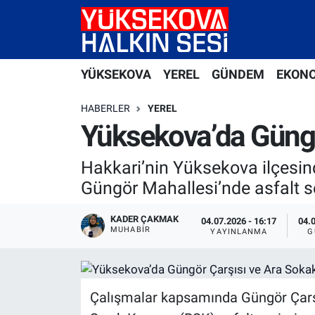
Yüksekova Nöbetçi Eczaneler
YÜKSEKOVA
YEREL
GÜNDEM
EKON
Yüksekova Hava Durumu
HABERLER
YEREL
Yüksekova Trafik Yoğunluk Haritası
Yüksekova’da Güngör
Süper Lig Puan Durumu ve Fikstür
Hakkari’nin Yüksekova ilçesin
Güngör Mahallesi’nde asfalt se
Tüm Manşetler
KADER ÇAKMAK
04.07.2026 - 16:17
04.
MUHABİR
Son Dakika Haberleri
YAYINLANMA
G
Haber Arşivi
Çalışmalar kapsamında Güngör Çarşıs