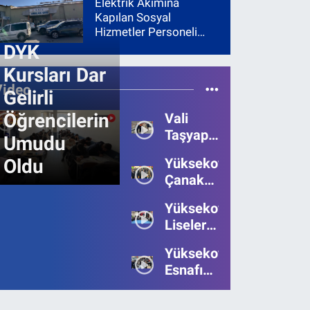
Elektrik Akımına
Kapılan Sosyal
Hizmetler Personeli
Yoğun Bakıma Alındı
DYK
Kursları Dar
Video
Gelirli
Öğrencilerin
Vali
Taşyapan,
Umudu
Heyelan
Oldu
Yüksekova’da
Bölgesinde
Çanakkale
İncelemelerde
Zaferi'nin
Bulundu
Yüksekova’da
111.Yılı
Liseler
Kutlandı
Arası
Yüksekova
Bilgi
Esnafı
Yarışmasının
Bayrama
Birincisi
Umutsuz
Belli