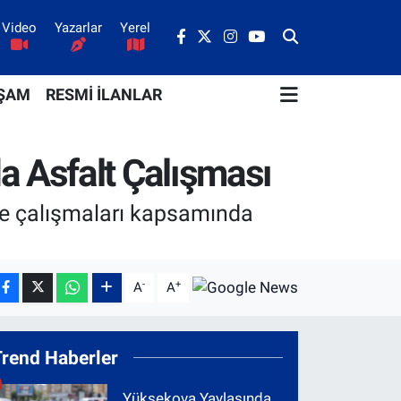
Video
Yazarlar
Yerel
ŞAM
RESMİ İLANLAR
a Asfalt Çalışması
eme çalışmaları kapsamında
-
+
A
A
Trend Haberler
Yüksekova Yaylasında