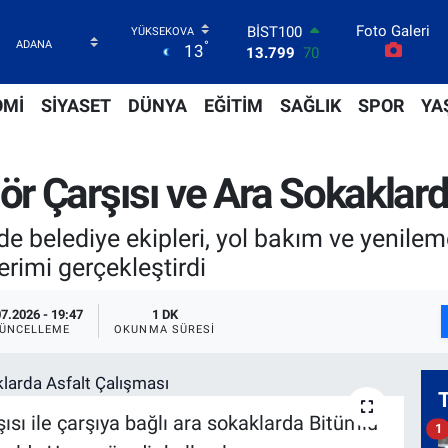
Foto Galeri
BITCOIN
°
13
64.643,95
0.16
DOLAR
47,6704
0
OMİ
SİYASET
DÜNYA
EĞİTİM
SAĞLIK
SPOR
YA
EURO
55,0406
-0.08
STERLİN
 Çarşısı ve Ara Sokaklard
64,2143
0
GRAM ALTIN
6500.87
0.12
de belediye ekipleri, yol bakım ve yenil
BİST100
rimi gerçekleştirdi
13.799
70
07.2026 - 19:47
1 DK
ÜNCELLEME
OKUNMA SÜRESI
ı ile çarşıya bağlı ara sokaklarda Bitümlü
1