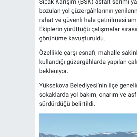
Sıcak Karışım (BSK) asfalt serimi yap
bozulan yol güzergâhlarının yenilenm
rahat ve güvenli hale getirilmesi am
Ekiplerin yürüttüğü çalışmalar sırası
görünüme kavuşturuldu.
Özellikle çarşı esnafı, mahalle sakin
kullandığı güzergâhlarda yapılan çal
bekleniyor.
Yüksekova Belediyesi’nin ilçe genel
sokaklarda yol bakım, onarım ve asf
sürdürdüğü belirtildi.