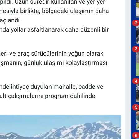
ıldı. Uzun süredir kullanılan ve yer yer
esiyle birlikte, bölgedeki ulaşımın daha
açlandı.
2
nda yollar asfaltlanarak daha düzenli bir
3
leri ve araç sürücülerinin yoğun olarak
ışmanın, günlük ulaşımı kolaylaştırması
4
inde ihtiyaç duyulan mahalle, cadde ve
alt çalışmalarını program dahilinde
5
6