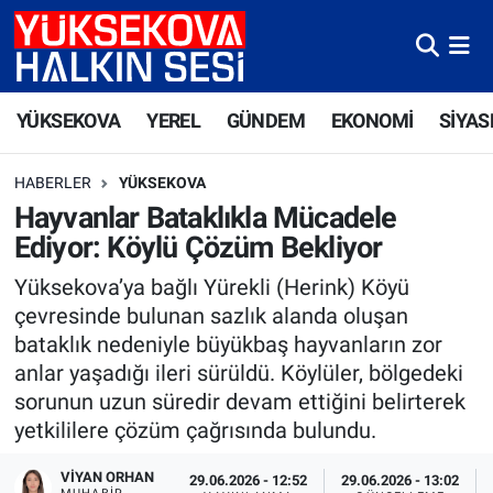
Yüksekova Nöbetçi Eczaneler
YÜKSEKOVA
YEREL
GÜNDEM
EKONOMİ
SİYAS
Yüksekova Hava Durumu
HABERLER
YÜKSEKOVA
Yüksekova Trafik Yoğunluk Haritası
Hayvanlar Bataklıkla Mücadele
Ediyor: Köylü Çözüm Bekliyor
Süper Lig Puan Durumu ve Fikstür
Yüksekova’ya bağlı Yürekli (Herink) Köyü
Tüm Manşetler
çevresinde bulunan sazlık alanda oluşan
bataklık nedeniyle büyükbaş hayvanların zor
Son Dakika Haberleri
anlar yaşadığı ileri sürüldü. Köylüler, bölgedeki
sorunun uzun süredir devam ettiğini belirterek
Haber Arşivi
yetkililere çözüm çağrısında bulundu.
VIYAN ORHAN
29.06.2026 - 12:52
29.06.2026 - 13:02