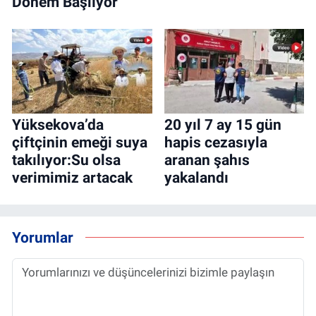
Dönem Başlıyor
Yüksekova’da
20 yıl 7 ay 15 gün
çiftçinin emeği suya
hapis cezasıyla
takılıyor:Su olsa
aranan şahıs
verimimiz artacak
yakalandı
Yorumlar