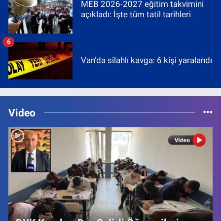
MEB 2026-2027 eğitim takvimini
açıkladı: İşte tüm tatil tarihleri
6
Van’da silahlı kavga: 6 kişi yaralandı
Video