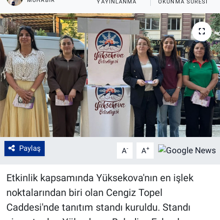
MUHABİR
YAYINLANMA
OKUNMA SÜRESI
Paylaş
-
+
A
A
Etkinlik kapsamında Yüksekova'nın en işlek
noktalarından biri olan Cengiz Topel
Caddesi'nde tanıtım standı kuruldu. Standı