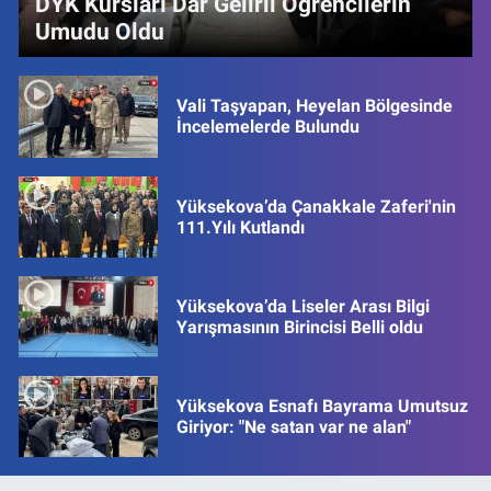
DYK Kursları Dar Gelirli Öğrencilerin
Umudu Oldu
Vali Taşyapan, Heyelan Bölgesinde
İncelemelerde Bulundu
Yüksekova’da Çanakkale Zaferi'nin
111.Yılı Kutlandı
Yüksekova’da Liseler Arası Bilgi
Yarışmasının Birincisi Belli oldu
Yüksekova Esnafı Bayrama Umutsuz
Giriyor: "Ne satan var ne alan"