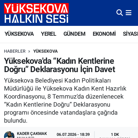
Yüksekova Nöbetçi Eczaneler
YÜKSEKOVA
YEREL
GÜNDEM
EKONOMİ
SİYAS
Yüksekova Hava Durumu
HABERLER
YÜKSEKOVA
Yüksekova Trafik Yoğunluk Haritası
Yüksekova'da “Kadın Kentlerine
Doğru” Deklarasyonu İçin Davet
Süper Lig Puan Durumu ve Fikstür
Yüksekova Belediyesi Kadın Politikaları
Tüm Manşetler
Müdürlüğü ile Yüksekova Kadın Kent Hazırlık
Koordinasyonu, 8 Temmuz'da düzenlenecek
Son Dakika Haberleri
“Kadın Kentlerine Doğru” Deklarasyonu
programı öncesinde vatandaşlara çağrıda
Haber Arşivi
bulundu.
KADER ÇAKMAK
06.07.2026 - 18:39
1 DK