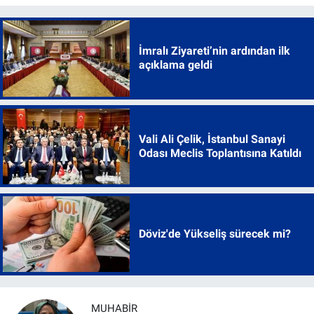
İmralı Ziyareti’nin ardından ilk
açıklama geldi
Vali Ali Çelik, İstanbul Sanayi
Odası Meclis Toplantısına Katıldı
Döviz'de Yükseliş sürecek mi?
MUHABİR