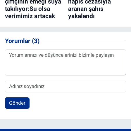
çiftçinin emeği suya
hapis cezasıyla
takılıyor:Su olsa
aranan şahıs
verimimiz artacak
yakalandı
Yorumlar (3)
Gönder