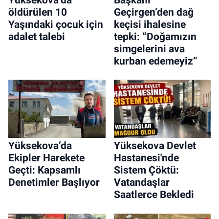
öldürülen 10
Geçirgen’den dağ
Yaşındaki çocuk için
keçisi ihalesine
adalet talebi
tepki: “Doğamızın
simgelerini ava
kurban edemeyiz”
Yüksekova’da
Yüksekova Devlet
Ekipler Harekete
Hastanesi'nde
Geçti: Kapsamlı
Sistem Çöktü:
Denetimler Başlıyor
Vatandaşlar
Saatlerce Bekledi