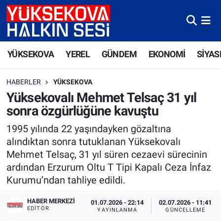
Yüksekova Nöbetçi Eczaneler
YÜKSEKOVA
YEREL
GÜNDEM
EKONOMİ
SİYAS
Yüksekova Hava Durumu
HABERLER
YÜKSEKOVA
Yüksekova Trafik Yoğunluk Haritası
Yüksekovalı Mehmet Telsaç 31 yıl
sonra özgürlüğüne kavuştu
Süper Lig Puan Durumu ve Fikstür
1995 yılında 22 yaşındayken gözaltına
Tüm Manşetler
alındıktan sonra tutuklanan Yüksekovalı
Mehmet Telsaç, 31 yıl süren cezaevi sürecinin
Son Dakika Haberleri
ardından Erzurum Oltu T Tipi Kapalı Ceza İnfaz
Kurumu’ndan tahliye edildi.
Haber Arşivi
HABER MERKEZI
01.07.2026 - 22:14
02.07.2026 - 11:41
EDITÖR
YAYINLANMA
GÜNCELLEME