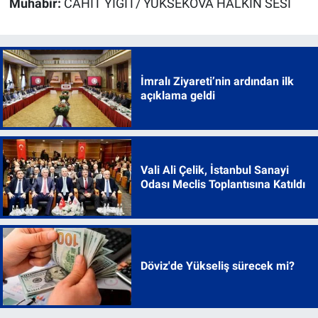
Muhabir:
CAHİT YİĞİT/ YÜKSEKOVA HALKIN SESİ
İmralı Ziyareti’nin ardından ilk
açıklama geldi
Vali Ali Çelik, İstanbul Sanayi
Odası Meclis Toplantısına Katıldı
Döviz'de Yükseliş sürecek mi?