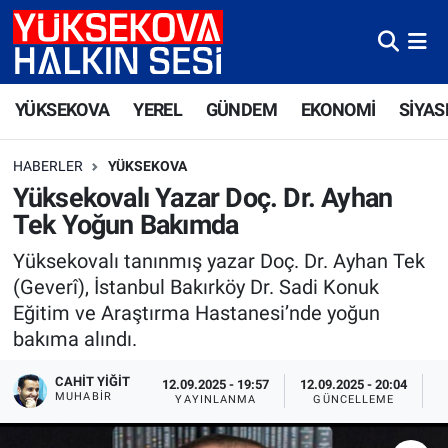
Yüksekova Nöbetçi Eczaneler
YÜKSEKOVA
YEREL
GÜNDEM
EKONOMİ
SİYAS
Yüksekova Hava Durumu
HABERLER
YÜKSEKOVA
Yüksekova Trafik Yoğunluk Haritası
Yüksekovalı Yazar Doç. Dr. Ayhan
Tek Yoğun Bakımda
Süper Lig Puan Durumu ve Fikstür
Yüksekovalı tanınmış yazar Doç. Dr. Ayhan Tek
Tüm Manşetler
(Geverî), İstanbul Bakırköy Dr. Sadi Konuk
Eğitim ve Araştırma Hastanesi’nde yoğun
Son Dakika Haberleri
bakıma alındı.
Haber Arşivi
CAHIT YIĞIT
12.09.2025 - 19:57
12.09.2025 - 20:04
MUHABİR
YAYINLANMA
GÜNCELLEME
O