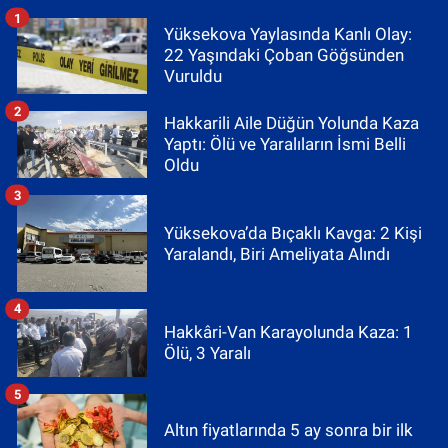
1
Yüksekova Yaylasında Kanlı Olay:
22 Yaşındaki Çoban Göğsünden
Vuruldu
2
Hakkarili Aile Düğün Yolunda Kaza
Yaptı: Ölü ve Yaralıların İsmi Belli
Oldu
3
Yüksekova’da Bıçaklı Kavga: 2 Kişi
Yaralandı, Biri Ameliyata Alındı
4
Hakkâri-Van Karayolunda Kaza: 1
Ölü, 3 Yaralı
5
Altın fiyatlarında 5 ay sonra bir ilk