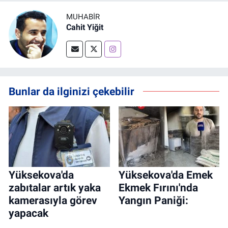
MUHABİR
Cahit Yiğit
Bunlar da ilginizi çekebilir
Yüksekova'da
Yüksekova'da Emek
zabıtalar artık yaka
Ekmek Fırını'nda
kamerasıyla görev
Yangın Paniği:
yapacak