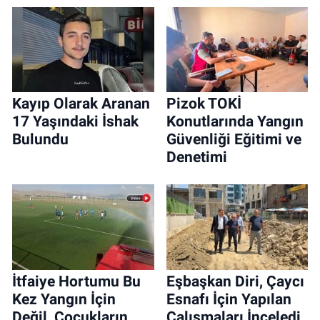
Kayıp Olarak Aranan
Pizok TOKİ
17 Yaşındaki İshak
Konutlarında Yangın
Bulundu
Güvenliği Eğitimi ve
Denetimi
İtfaiye Hortumu Bu
Eşbaşkan Diri, Çaycı
Kez Yangın İçin
Esnafı İçin Yapılan
Değil, Çocukların
Çalışmaları İnceledi