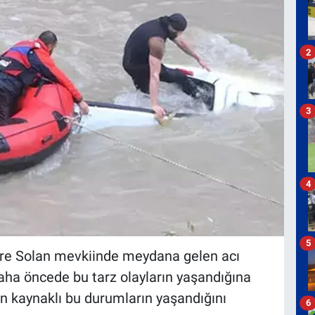
2
3
4
5
ere Solan mevkiinde meydana gelen acı
Daha öncede bu tarz olayların yaşandığına
en kaynaklı bu durumların yaşandığını
6