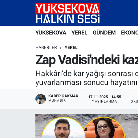
Yüksekova Nöbetçi Eczaneler
YÜKSEKOVA
YEREL
GÜNDEM
EKON
Yüksekova Hava Durumu
HABERLER
YEREL
Yüksekova Trafik Yoğunluk Haritası
Zap Vadisi'ndeki ka
Süper Lig Puan Durumu ve Fikstür
Hakkâri’de kar yağışı sonras
yuvarlanması sonucu hayatını 
Tüm Manşetler
KADER ÇAKMAK
17.11.2025 - 14:55
MUHABİR
Son Dakika Haberleri
YAYINLANMA
OKU
Haber Arşivi