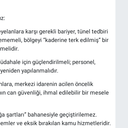
uz:
elanlara karşı gerekli bariyer, tünel tedbiri
lememeli, bölgeyi “kaderine terk edilmiş” bir
melidir.
üdahale için güçlendirilmeli; personel,
yeniden yapılanmalıdır.
unlara, merkezi idarenin acilen öncelik
n can güvenliği, ihmal edilebilir bir mesele
ğa şartları” bahanesiyle geçiştirilemez.
lemler ve eksik bırakılan kamu hizmetleridir.