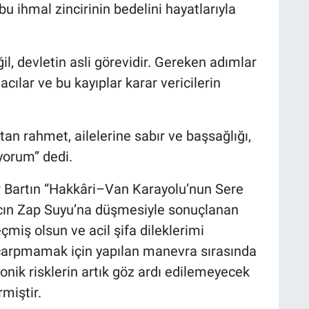
u ihmal zincirinin bedelini hayatlarıyla
ğil, devletin asli görevidir. Gereken adımlar
cılar ve bu kayıplar karar vericilerin
tan rahmet, ailelerine sabır ve başsağlığı,
iyorum” dedi.
r Bartın “Hakkâri–Van Karayolu’nun Sere
cın Zap Suyu’na düşmesiyle sonuçlanan
miş olsun ve acil şifa dileklerimi
çarpmamak için yapılan manevra sırasında
nik risklerin artık göz ardı edilemeyecek
miştir.