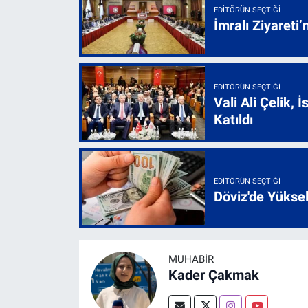
EDITÖRÜN SEÇTIĞI
İmralı Ziyareti’
EDITÖRÜN SEÇTIĞI
Vali Ali Çelik,
Katıldı
EDITÖRÜN SEÇTIĞI
Döviz'de Yükse
MUHABİR
Kader Çakmak