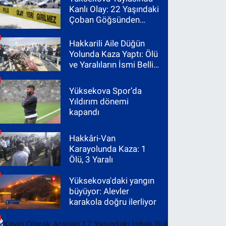
Kanlı Olay: 22 Yaşındaki
Çoban Göğsünden
Vuruldu
Hakkarili Aile Düğün
Yolunda Kaza Yaptı: Ölü
ve Yaralıların İsmi Belli
Oldu
Yüksekova Spor’da
Yıldırım dönemi
kapandı
Hakkâri-Van
Karayolunda Kaza: 1
Ölü, 3 Yaralı
Yüksekova'daki yangın
büyüyor: Alevler
karakola doğru ilerliyor
Kayıp