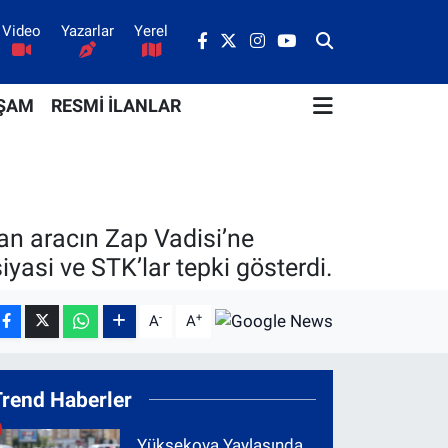
Video
Yazarlar
Yerel
ŞAM
RESMİ İLANLAR
an aracın Zap Vadisi’ne
asi ve STK’lar tepki gösterdi.
-
+
A
A
Trend Haberler
Yüksekova Yaylasında