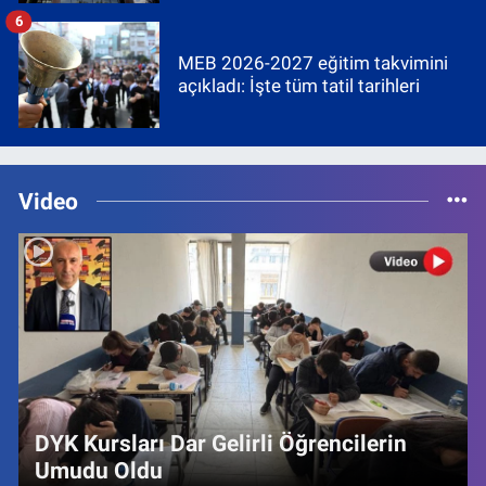
6
MEB 2026-2027 eğitim takvimini
açıkladı: İşte tüm tatil tarihleri
Video
DYK Kursları Dar Gelirli Öğrencilerin
Umudu Oldu