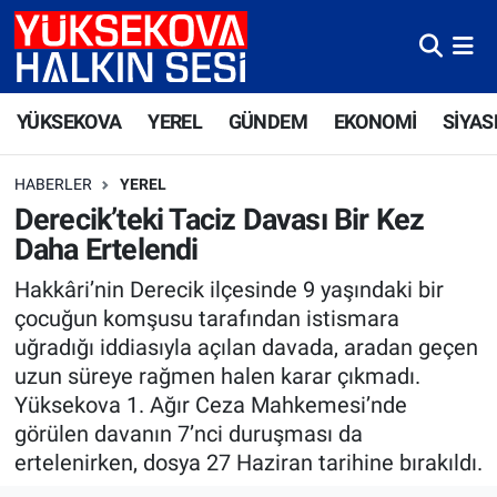
Yüksekova Nöbetçi Eczaneler
YÜKSEKOVA
YEREL
GÜNDEM
EKONOMİ
SİYAS
Yüksekova Hava Durumu
HABERLER
YEREL
Yüksekova Trafik Yoğunluk Haritası
Derecik’teki Taciz Davası Bir Kez
Daha Ertelendi
Süper Lig Puan Durumu ve Fikstür
Hakkâri’nin Derecik ilçesinde 9 yaşındaki bir
Tüm Manşetler
çocuğun komşusu tarafından istismara
uğradığı iddiasıyla açılan davada, aradan geçen
Son Dakika Haberleri
uzun süreye rağmen halen karar çıkmadı.
Yüksekova 1. Ağır Ceza Mahkemesi’nde
Haber Arşivi
görülen davanın 7’nci duruşması da
ertelenirken, dosya 27 Haziran tarihine bırakıldı.