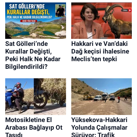
Sat Gölleri’nde
Hakkari ve Van’daki
Kurallar Değişti,
Dağ keçisi ihalesine
Peki Halk Ne Kadar
Meclis’ten tepki
Bilgilendirildi?
Motosikletine El
Yüksekova-Hakkari
Arabası Bağlayıp Ot
Yolunda Çalışmalar
Taşıdı
Sürüyor: Trafik