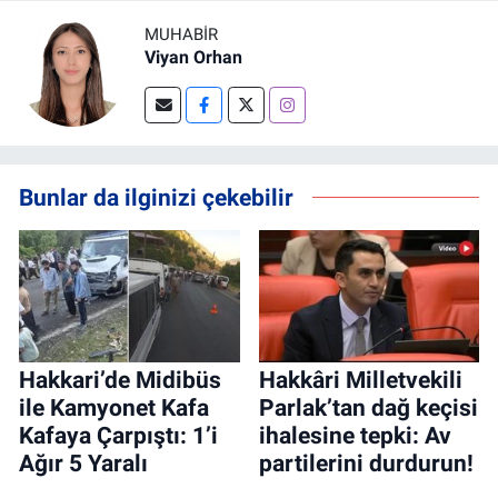
MUHABIR
Viyan Orhan
Bunlar da ilginizi çekebilir
Hakkari’de Midibüs
Hakkâri Milletvekili
ile Kamyonet Kafa
Parlak’tan dağ keçisi
Kafaya Çarpıştı: 1’i
ihalesine tepki: Av
Ağır 5 Yaralı
partilerini durdurun!