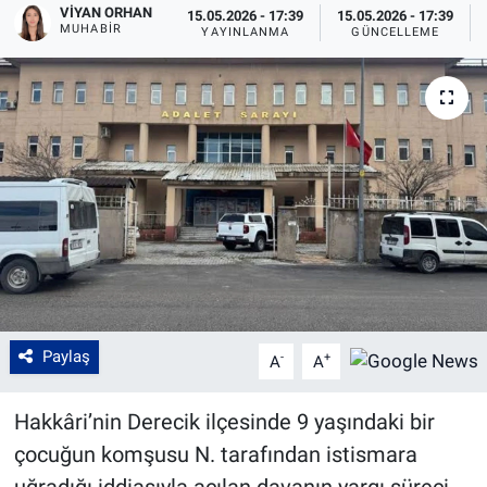
VIYAN ORHAN
15.05.2026 - 17:39
15.05.2026 - 17:39
MUHABIR
YAYINLANMA
GÜNCELLEME
Paylaş
-
+
A
A
Hakkâri’nin Derecik ilçesinde 9 yaşındaki bir
çocuğun komşusu N. tarafından istismara