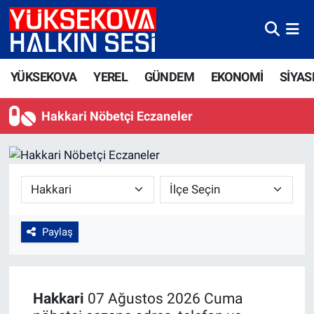
Yüksekova Nöbetçi Eczaneler
YÜKSEKOVA
YEREL
GÜNDEM
EKONOMİ
SİYAS
Yüksekova Hava Durumu
Hakkari Nöbetçi Eczaneler
Yüksekova Trafik Yoğunluk Haritası
Süper Lig Puan Durumu ve Fikstür
Tüm Manşetler
Son Dakika Haberleri
Paylaş
Haber Arşivi
Hakkari
07 Ağustos 2026 Cuma