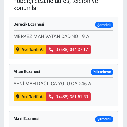
nöbetçi eczane adres, telefon ve
konumları
Derecik Eczanesi
Şemdinli
MERKEZ MAH.VATAN CAD.NO:19 A
Yol Tarifi Al
0 (538) 044 37 17
Altan Eczanesi
Yüksekova
YENİ MAH.DAĞLICA YOLU CAD.46 A
Yol Tarifi Al
0 (438) 351 51 50
Mavi Eczanesi
Şemdinli