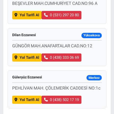
BEŞEVLER MAH.CUMHURİYET CAD.NO:96 A
Yol Tarifi Al
0 (531) 297 20 80
Dilan Eczanesi
Yüksekova
GÜNGÖR MAH.ANAFARTALAR CAD.NO:12
Yol Tarifi Al
0 (438) 333 06 69
Güleryüz Eczanesi
Merkez
PEHLİVAN MAH. ÇÖLEMERİK CADDESİ NO:1c
Yol Tarifi Al
0 (438) 502 17 19