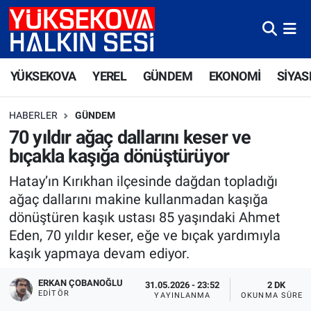
Yüksekova Nöbetçi Eczaneler
YÜKSEKOVA
YEREL
GÜNDEM
EKONOMİ
SİYAS
Yüksekova Hava Durumu
HABERLER
GÜNDEM
Yüksekova Trafik Yoğunluk Haritası
70 yıldır ağaç dallarını keser ve
bıçakla kaşığa dönüştürüyor
Süper Lig Puan Durumu ve Fikstür
Hatay’ın Kırıkhan ilçesinde dağdan topladığı
Tüm Manşetler
ağaç dallarını makine kullanmadan kaşığa
dönüştüren kaşık ustası 85 yaşındaki Ahmet
Son Dakika Haberleri
Eden, 70 yıldır keser, eğe ve bıçak yardımıyla
kaşık yapmaya devam ediyor.
Haber Arşivi
ERKAN ÇOBANOĞLU
31.05.2026 - 23:52
2 DK
EDITÖR
YAYINLANMA
OKUNMA SÜRES