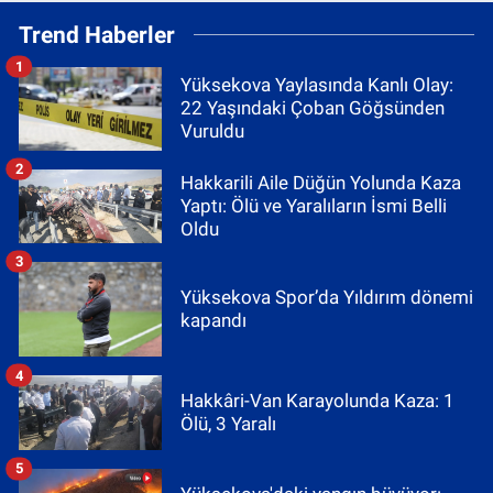
Trend Haberler
1
Yüksekova Yaylasında Kanlı Olay:
22 Yaşındaki Çoban Göğsünden
Vuruldu
2
Hakkarili Aile Düğün Yolunda Kaza
Yaptı: Ölü ve Yaralıların İsmi Belli
Oldu
3
Yüksekova Spor’da Yıldırım dönemi
kapandı
4
Hakkâri-Van Karayolunda Kaza: 1
Ölü, 3 Yaralı
5