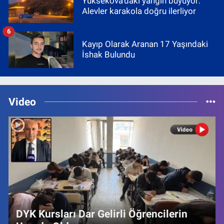
Yüksekova'daki yangın büyüyor:
Alevler karakola doğru ilerliyor
6
Kayıp Olarak Aranan 17 Yaşındaki
İshak Bulundu
Video
DYK Kursları Dar Gelirli Öğrencilerin