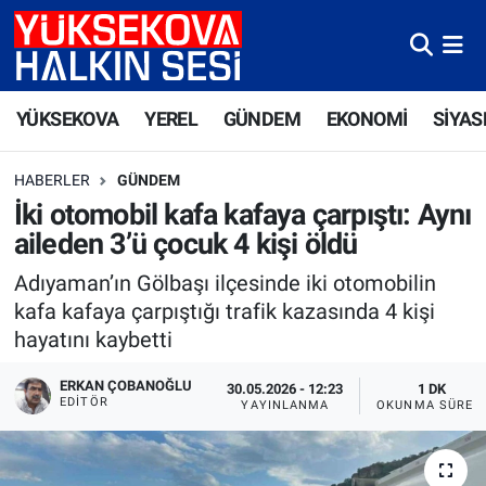
Yüksekova Nöbetçi Eczaneler
YÜKSEKOVA
YEREL
GÜNDEM
EKONOMİ
SİYAS
Yüksekova Hava Durumu
HABERLER
GÜNDEM
Yüksekova Trafik Yoğunluk Haritası
İki otomobil kafa kafaya çarpıştı: Aynı
aileden 3’ü çocuk 4 kişi öldü
Süper Lig Puan Durumu ve Fikstür
Adıyaman’ın Gölbaşı ilçesinde iki otomobilin
Tüm Manşetler
kafa kafaya çarpıştığı trafik kazasında 4 kişi
hayatını kaybetti
Son Dakika Haberleri
ERKAN ÇOBANOĞLU
30.05.2026 - 12:23
1 DK
EDITÖR
YAYINLANMA
OKUNMA SÜRES
Haber Arşivi