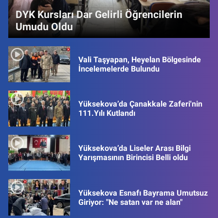
DYK Kursları Dar Gelirli Öğrencilerin
Umudu Oldu
Vali Taşyapan, Heyelan Bölgesinde
İncelemelerde Bulundu
Yüksekova’da Çanakkale Zaferi'nin
111.Yılı Kutlandı
Yüksekova’da Liseler Arası Bilgi
Yarışmasının Birincisi Belli oldu
Yüksekova Esnafı Bayrama Umutsuz
Giriyor: "Ne satan var ne alan"