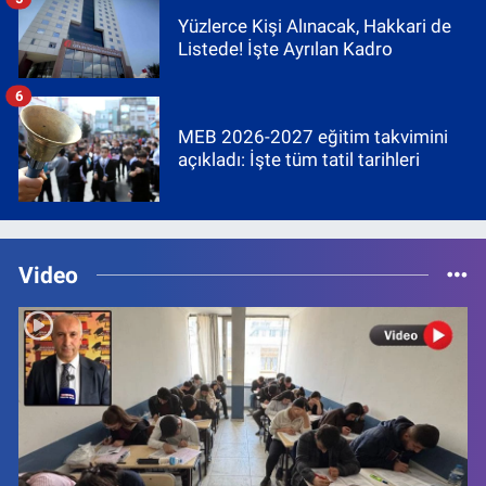
Yüzlerce Kişi Alınacak, Hakkari de
Listede! İşte Ayrılan Kadro
6
MEB 2026-2027 eğitim takvimini
açıkladı: İşte tüm tatil tarihleri
Video