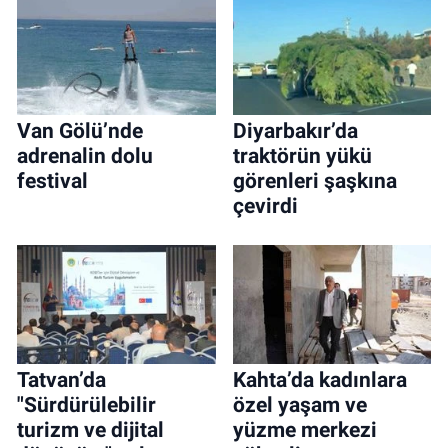
Van Gölü’nde
Diyarbakır’da
adrenalin dolu
traktörün yükü
festival
görenleri şaşkına
çevirdi
Tatvan’da
Kahta’da kadınlara
"Sürdürülebilir
özel yaşam ve
turizm ve dijital
yüzme merkezi