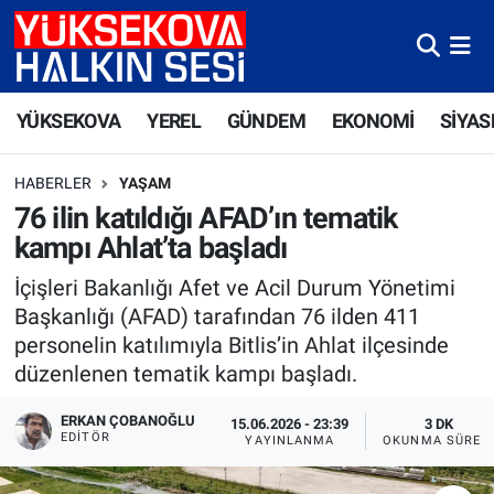
Yüksekova Nöbetçi Eczaneler
YÜKSEKOVA
YEREL
GÜNDEM
EKONOMİ
SİYAS
Yüksekova Hava Durumu
HABERLER
YAŞAM
Yüksekova Trafik Yoğunluk Haritası
76 ilin katıldığı AFAD’ın tematik
kampı Ahlat’ta başladı
Süper Lig Puan Durumu ve Fikstür
İçişleri Bakanlığı Afet ve Acil Durum Yönetimi
Tüm Manşetler
Başkanlığı (AFAD) tarafından 76 ilden 411
personelin katılımıyla Bitlis’in Ahlat ilçesinde
Son Dakika Haberleri
düzenlenen tematik kampı başladı.
Haber Arşivi
ERKAN ÇOBANOĞLU
15.06.2026 - 23:39
3 DK
EDITÖR
YAYINLANMA
OKUNMA SÜRES