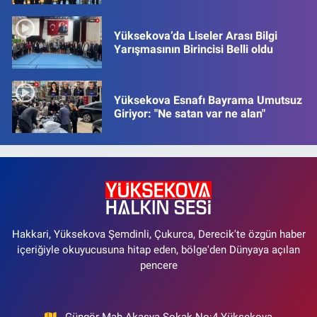
Yüksekova’da Liseler Arası Bilgi
Yarışmasının Birincisi Belli oldu
Yüksekova Esnafı Bayrama Umutsuz
Giriyor: "Ne satan var ne alan"
Hakkari, Yüksekova Şemdinli, Çukurca, Derecik'te özgün haber
içeriğiyle okuyucusuna hitap eden, bölge'den Dünyaya açılan
pencere
Güngör Mah Akasya Sokak No:4 Yüksekova