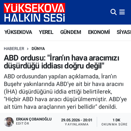
Yüksekova Nöbetçi Eczaneler
YÜKSEKOVA
YEREL
GÜNDEM
EKONOMİ
SİYAS
Yüksekova Hava Durumu
HABERLER
DÜNYA
Yüksekova Trafik Yoğunluk Haritası
ABD ordusu: "İran’ın hava aracımızı
düşürdüğü iddiası doğru değil"
Süper Lig Puan Durumu ve Fikstür
ABD ordusundan yapılan açıklamada, İran’ın
Tüm Manşetler
Buşehr yakınlarında ABD’ye ait bir hava aracını
(İHA) düşürdüğünü iddia ettiği belirtilerek,
Son Dakika Haberleri
"Hiçbir ABD hava aracı düşürülmemiştir. ABD’ye
ait tüm hava araçlarının yeri bellidir" denildi.
Haber Arşivi
ERKAN ÇOBANOĞLU
29.05.2026 - 20:01
1 DK
EDITÖR
YAYINLANMA
OKUNMA SÜRES