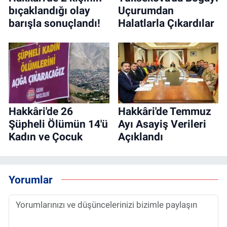
bıçaklandığı olay
Uçurumdan
barışla sonuçlandı!
Halatlarla Çıkardılar
Hakkâri'de 26
Hakkâri'de Temmuz
Şüpheli Ölümün 14'ü
Ayı Asayiş Verileri
Kadın ve Çocuk
Açıklandı
Yorumlar