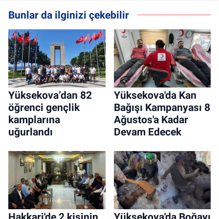
Bunlar da ilginizi çekebilir
Yüksekova’dan 82
Yüksekova'da Kan
öğrenci gençlik
Bağışı Kampanyası 8
kamplarına
Ağustos'a Kadar
uğurlandı
Devam Edecek
Hakkari'de 2 kişinin
Yüksekova'da Boğayı