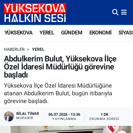
Yüksekova Nöbetçi Eczaneler
YÜKSEKOVA
YEREL
GÜNDEM
EKONOMİ
SİYAS
Yüksekova Hava Durumu
HABERLER
YEREL
Yüksekova Trafik Yoğunluk Haritası
Abdulkerim Bulut, Yüksekova İlçe
Özel İdaresi Müdürlüğü görevine
Süper Lig Puan Durumu ve Fikstür
başladı
Tüm Manşetler
Yüksekova İlçe Özel İdaresi Müdürlüğüne
atanan Abdulkerim Bulut, bugün itibarıyla
Son Dakika Haberleri
görevine başladı.
Haber Arşivi
BILAL TINAR
06.07.2026 - 13:36
1 DK
MUHABIR
YAYINLANMA
OKUNMA SÜRESI