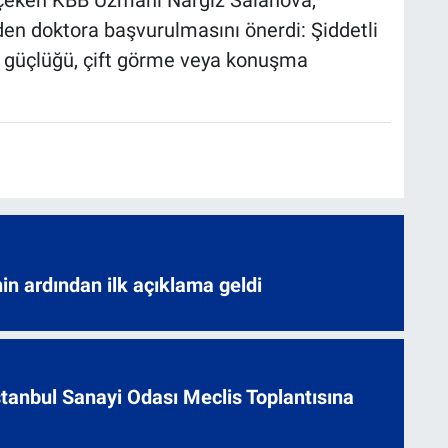
 çeken KBB Uzmanı Nargız Salahova,
eden doktora başvurulmasını önerdi: Şiddetli
 güçlüğü, çift görme veya konuşma
nin ardından ilk açıklama geldi
 İstanbul Sanayi Odası Meclis Toplantısına