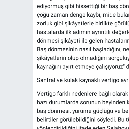
ediyormuş gibi hissettiği bir baş dö
çoğu zaman denge kaybı, mide bulant
zorluk gibi şikâyetlerle birlikte görü
hastalarda ilk adımın ayrıntılı değe
dönmesi şikâyeti ile gelen hastalarım
Baş dönmesinin nasıl başladığını, 
şikâyetlerin olup olmadığını sorgul
kaynağını ayırt etmeye çalışıyoruz" d
Santral ve kulak kaynaklı vertigo ayr
Vertigo farklı nedenlere bağlı olarak
bazı durumlarda sorunun beyinden ka
baş dönmesi, yürüme güçlüğü ve belir
belirtiler görülebildiğini söyledi. B
yönlendirildiğini ifade eden Salahov