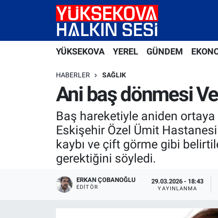
Yüksekova Nöbetçi Eczaneler
YÜKSEKOVA
YEREL
GÜNDEM
EKON
Yüksekova Hava Durumu
HABERLER
SAĞLIK
Yüksekova Trafik Yoğunluk Haritası
Ani baş dönmesi Vert
Süper Lig Puan Durumu ve Fikstür
Baş hareketiyle aniden ortaya ç
Eskişehir Özel Ümit Hastanesi
Tüm Manşetler
kaybı ve çift görme gibi beli
gerektiğini söyledi.
Son Dakika Haberleri
ERKAN ÇOBANOĞLU
29.03.2026 - 18:43
Haber Arşivi
EDITÖR
YAYINLANMA