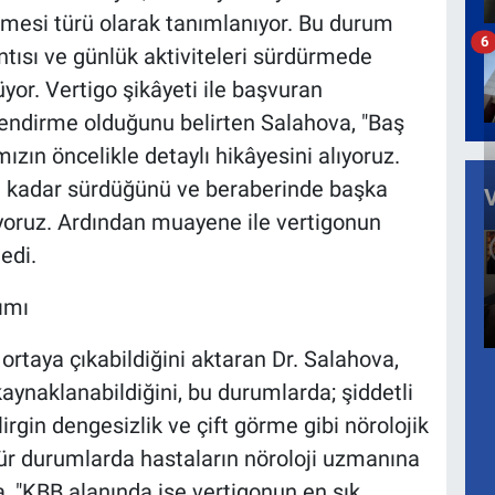
nmesi türü olarak tanımlanıyor. Bu durum
6
ısı ve günlük aktiviteleri sürdürmede
lüyor. Vertigo şikâyeti ile başvuran
rlendirme olduğunu belirten Salahova, "Baş
ızın öncelikle detaylı hikâyesini alıyoruz.
ne kadar sürdüğünü ve beraberinde başka
uyoruz. Ardından muayene ile vertigonun
edi.
ımı
 ortaya çıkabildiğini aktaran Dr. Salahova,
ynaklanabildiğini, bu durumlarda; şiddetli
gin dengesizlik ve çift görme gibi nörolojik
u tür durumlarda hastaların nöroloji uzmanına
a, "KBB alanında ise vertigonun en sık