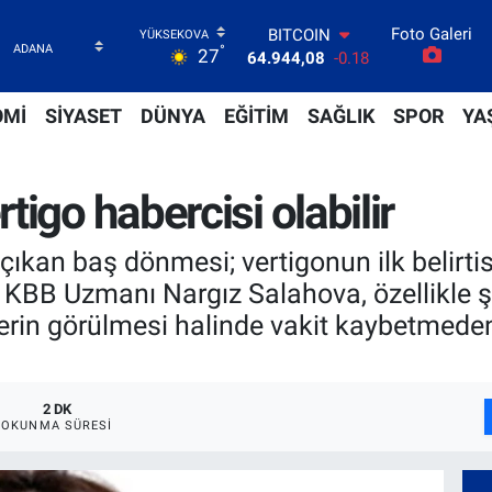
Foto Galeri
DOLAR
°
27
47,7436
0.18
EURO
55,2510
0.32
OMİ
SİYASET
DÜNYA
EĞİTİM
SAĞLIK
SPOR
YA
STERLİN
64,4811
0.38
GRAM ALTIN
igo habercisi olabilir
6660.55
0.03
BİST100
13.779
-14
ıkan baş dönmesi; vertigonun ilk belirtisi
BITCOIN
 KBB Uzmanı Nargız Salahova, özellikle 
64.944,08
-0.18
rtilerin görülmesi halinde vakit kaybetm
2 DK
OKUNMA SÜRESI