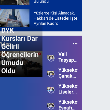
Bulundu
Yüzlerce Kişi Alınacak,
Hakkari de Listede! İşte
Ayrılan Kadro
DYK
Kursları Dar
Video
Gelirli
Öğrencilerin
Vali
Taşyapan,
Umudu
Heyelan
Oldu
Yüksekova’da
Bölgesinde
Çanakkale
İncelemelerde
Zaferi'nin
Bulundu
Yüksekova’da
111.Yılı
Liseler
Kutlandı
Arası
Yüksekova
Bilgi
Esnafı
Yarışmasının