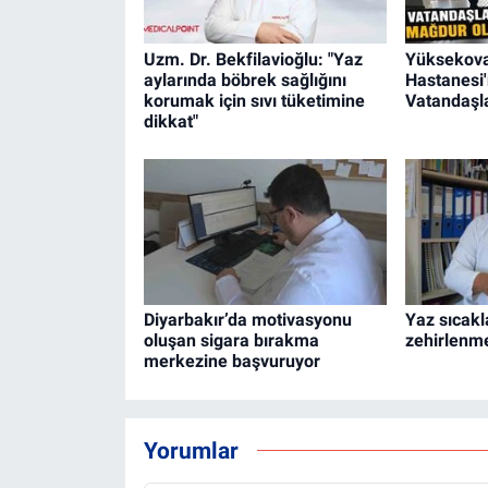
Uzm. Dr. Bekfilavioğlu: "Yaz
Yüksekova
aylarında böbrek sağlığını
Hastanesi
korumak için sıvı tüketimine
Vatandaşla
dikkat"
Diyarbakır’da motivasyonu
Yaz sıcakl
oluşan sigara bırakma
zehirlenme
merkezine başvuruyor
Yorumlar