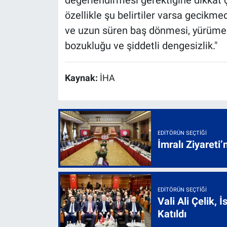
değerlendirmesi gerektiğine dikkat
özellikle şu belirtiler varsa gecikm
ve uzun süren baş dönmesi, yürüme
bozukluğu ve şiddetli dengesizlik."
Kaynak:
İHA
EDITÖRÜN SEÇTIĞI
İmralı Ziyareti’
EDITÖRÜN SEÇTIĞI
Vali Ali Çelik,
Katıldı