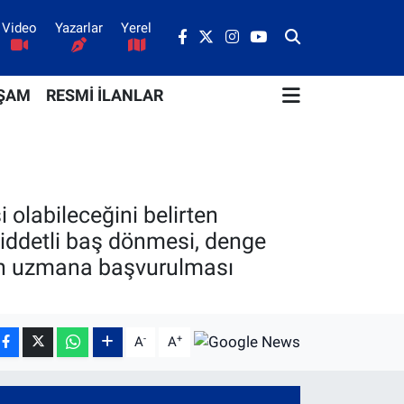
Video
Yazarlar
Yerel
ŞAM
RESMİ İLANLAR
 olabileceğini belirten
şiddetli baş dönmesi, denge
eden uzmana başvurulması
-
+
A
A