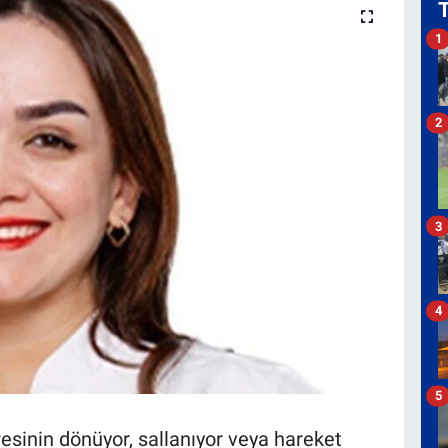
1
2
3
4
5
resinin dönüyor, sallanıyor veya hareket