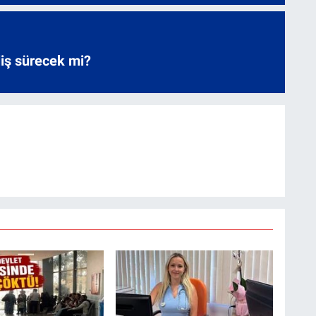
liş sürecek mi?