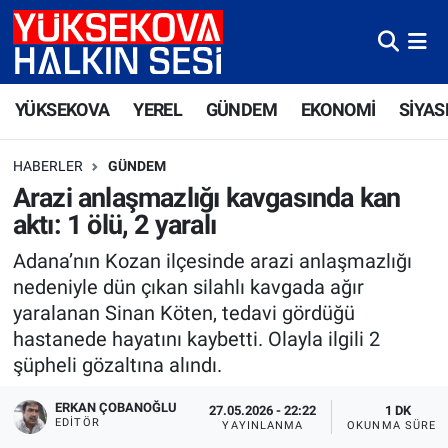
Yüksekova Nöbetçi Eczaneler
YÜKSEKOVA
YEREL
GÜNDEM
EKONOMİ
SİYAS
Yüksekova Hava Durumu
HABERLER
GÜNDEM
Yüksekova Trafik Yoğunluk Haritası
Arazi anlaşmazlığı kavgasında kan
aktı: 1 ölü, 2 yaralı
Süper Lig Puan Durumu ve Fikstür
Adana’nın Kozan ilçesinde arazi anlaşmazlığı
Tüm Manşetler
nedeniyle dün çıkan silahlı kavgada ağır
yaralanan Sinan Köten, tedavi gördüğü
Son Dakika Haberleri
hastanede hayatını kaybetti. Olayla ilgili 2
şüpheli gözaltına alındı.
Haber Arşivi
ERKAN ÇOBANOĞLU
27.05.2026 - 22:22
1 DK
EDITÖR
YAYINLANMA
OKUNMA SÜRES