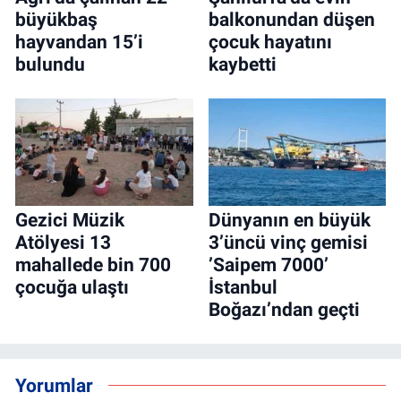
büyükbaş
balkonundan düşen
hayvandan 15’i
çocuk hayatını
bulundu
kaybetti
Gezici Müzik
Dünyanın en büyük
Atölyesi 13
3’üncü vinç gemisi
mahallede bin 700
’Saipem 7000’
çocuğa ulaştı
İstanbul
Boğazı’ndan geçti
Yorumlar