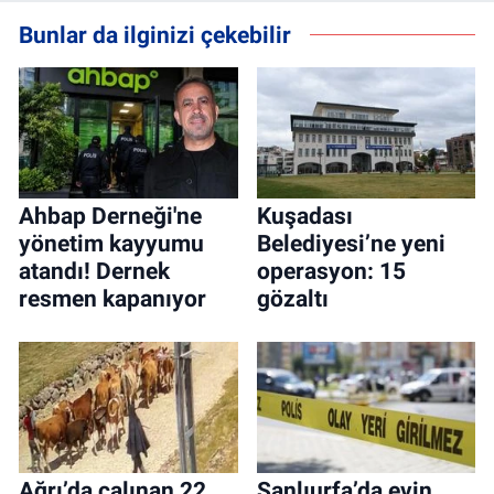
Bunlar da ilginizi çekebilir
Ahbap Derneği'ne
Kuşadası
yönetim kayyumu
Belediyesi’ne yeni
atandı! Dernek
operasyon: 15
resmen kapanıyor
gözaltı
Ağrı’da çalınan 22
Şanlıurfa’da evin