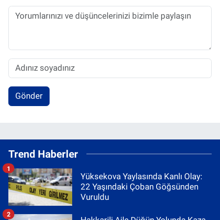
Gönder
Trend Haberler
1
Yüksekova Yaylasında Kanlı Olay:
22 Yaşındaki Çoban Göğsünden
Vuruldu
2
Hakkarili Aile Düğün Yolunda Kaza