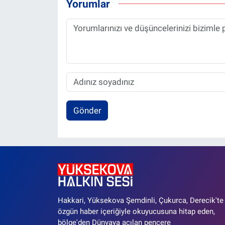
Yorumlar
Gönder
Hakkari, Yüksekova Şemdinli, Çukurca, Derecik'te
özgün haber içeriğiyle okuyucusuna hitap eden,
bölge'den Dünyaya açılan pencere