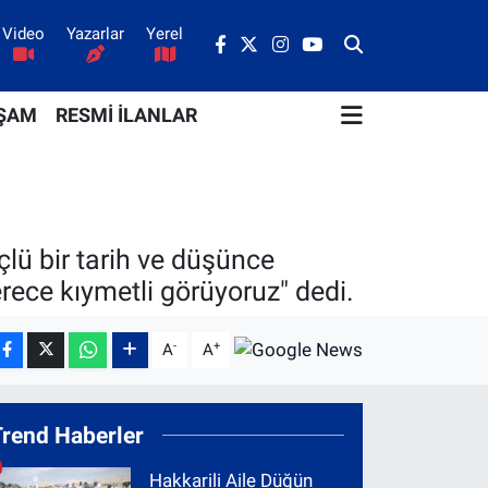
Video
Yazarlar
Yerel
ŞAM
RESMİ İLANLAR
çlü bir tarih ve düşünce
rece kıymetli görüyoruz" dedi.
-
+
A
A
Trend Haberler
Hakkarili Aile Düğün