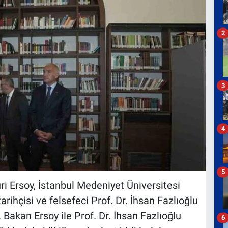
2
3
4
5
 Ersoy, İstanbul Medeniyet Üniversitesi
arihçisi ve felsefeci Prof. Dr. İhsan Fazlıoğlu
i. Bakan Ersoy ile Prof. Dr. İhsan Fazlıoğlu
6