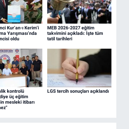
nci Kur’an-ı Kerim’i
MEB 2026-2027 eğitim
ma Yarışması’nda
takvimini açıkladı: İşte tüm
ncisi oldu
tatil tarihleri
lik kontrolü
LGS tercih sonuçları açıklandı
diye üç eğitim
in mesleki itibarı
mez"