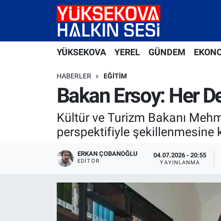
Yüksekova Nöbetçi Eczaneler
YÜKSEKOVA
YEREL
GÜNDEM
EKON
Yüksekova Hava Durumu
HABERLER
EĞITIM
Yüksekova Trafik Yoğunluk Haritası
Bakan Ersoy: Her D
Süper Lig Puan Durumu ve Fikstür
Kültür ve Turizm Bakanı Mehmet
perspektifiyle şekillenmesine 
Tüm Manşetler
ERKAN ÇOBANOĞLU
04.07.2026 - 20:55
EDITÖR
Son Dakika Haberleri
YAYINLANMA
Haber Arşivi