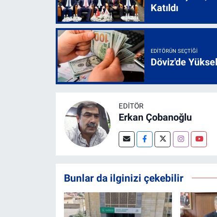
Katıldı
EDITÖRÜN SEÇTIĞI
Döviz'de Yükse
EDITÖR
Erkan Çobanoğlu
Bunlar da ilginizi çekebilir