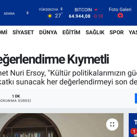
Foto Galeri
DOLAR
°
27
47,7436
0.18
EURO
55,2510
0.32
OMİ
SİYASET
DÜNYA
EĞİTİM
SAĞLIK
SPOR
YA
STERLİN
64,4811
0.38
GRAM ALTIN
eğerlendirme Kıymetli
6660.55
0.03
BİST100
13.779
-14
 Nuri Ersoy, "Kültür politikalarımızın gü
BITCOIN
katkı sunacak her değerlendirmeyi son de
64.944,08
-0.18
1 DK
OKUNMA SÜRESI
1