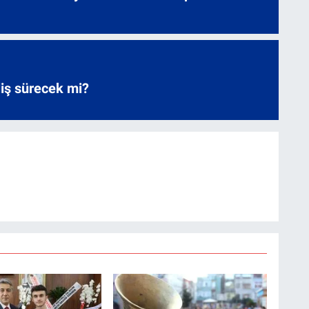
liş sürecek mi?