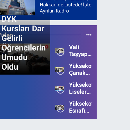
Hakkari de Listede! İşte
Ayrılan Kadro
DYK
Kursları Dar
Video
Gelirli
Öğrencilerin
Vali
Taşyapan,
Umudu
Heyelan
Oldu
Yüksekova’da
Bölgesinde
Çanakkale
İncelemelerde
Zaferi'nin
Bulundu
Yüksekova’da
111.Yılı
Liseler
Kutlandı
Arası
Yüksekova
Bilgi
Esnafı
Yarışmasının
Bayrama
Birincisi
Umutsuz
Belli