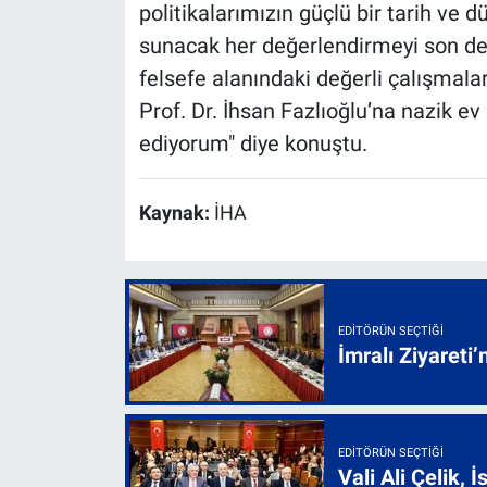
politikalarımızın güçlü bir tarih ve 
sunacak her değerlendirmeyi son der
felsefe alanındaki değerli çalışmala
Prof. Dr. İhsan Fazlıoğlu’na nazik ev 
ediyorum" diye konuştu.
Kaynak:
İHA
EDITÖRÜN SEÇTIĞI
İmralı Ziyareti’
EDITÖRÜN SEÇTIĞI
Vali Ali Çelik,