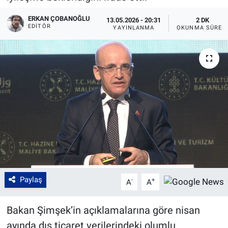
ERKAN ÇOBANOĞLU
13.05.2026 - 20:31
2 DK
EDITÖR
YAYINLANMA
OKUNMA SÜRES
Paylaş
-
+
A
A
Bakan Şimşek’in açıklamalarına göre nisan
ayında dış ticaret verilerindeki olumlu