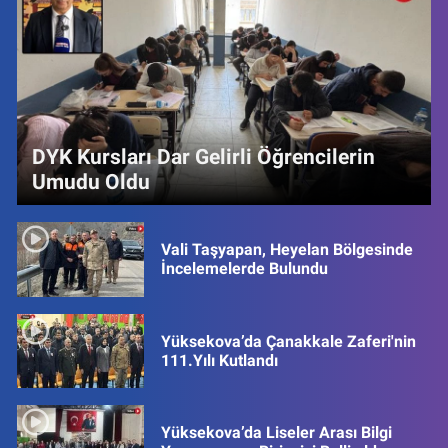
DYK Kursları Dar Gelirli Öğrencilerin
Umudu Oldu
Vali Taşyapan, Heyelan Bölgesinde
İncelemelerde Bulundu
Yüksekova’da Çanakkale Zaferi'nin
111.Yılı Kutlandı
Yüksekova’da Liseler Arası Bilgi