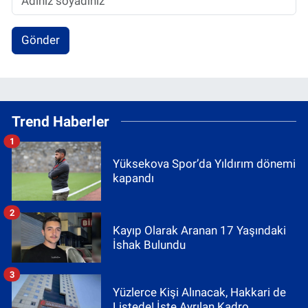
Gönder
Trend Haberler
1
Yüksekova Spor’da Yıldırım dönemi
kapandı
2
Kayıp Olarak Aranan 17 Yaşındaki
İshak Bulundu
3
Yüzlerce Kişi Alınacak, Hakkari de
Listede! İşte Ayrılan Kadro