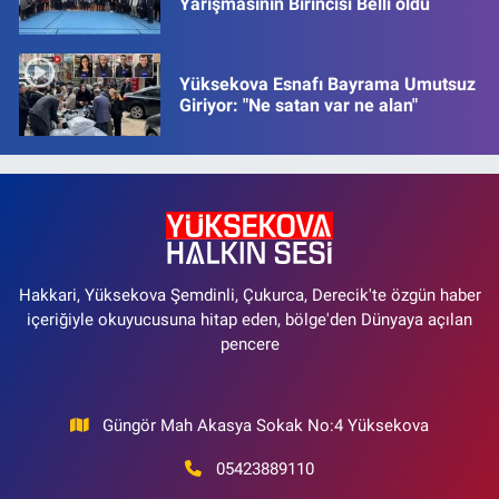
Yarışmasının Birincisi Belli oldu
Yüksekova Esnafı Bayrama Umutsuz
Giriyor: "Ne satan var ne alan"
Hakkari, Yüksekova Şemdinli, Çukurca, Derecik'te özgün haber
içeriğiyle okuyucusuna hitap eden, bölge'den Dünyaya açılan
pencere
Güngör Mah Akasya Sokak No:4 Yüksekova
05423889110