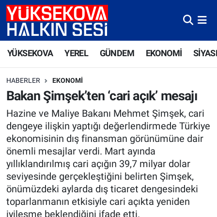
Yüksekova Nöbetçi Eczaneler
YÜKSEKOVA
YEREL
GÜNDEM
EKONOMİ
SİYAS
Yüksekova Hava Durumu
HABERLER
EKONOMI
Yüksekova Trafik Yoğunluk Haritası
Bakan Şimşek’ten ‘cari açık’ mesajı
Süper Lig Puan Durumu ve Fikstür
Hazine ve Maliye Bakanı Mehmet Şimşek, cari
dengeye ilişkin yaptığı değerlendirmede Türkiye
Tüm Manşetler
ekonomisinin dış finansman görünümüne dair
önemli mesajlar verdi. Mart ayında
Son Dakika Haberleri
yıllıklandırılmış cari açığın 39,7 milyar dolar
seviyesinde gerçekleştiğini belirten Şimşek,
Haber Arşivi
önümüzdeki aylarda dış ticaret dengesindeki
toparlanmanın etkisiyle cari açıkta yeniden
iyileşme beklendiğini ifade etti.