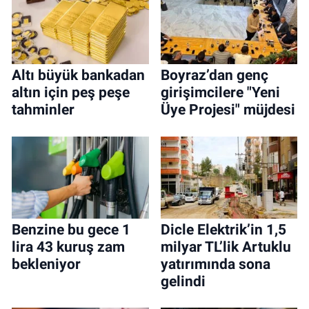
Altı büyük bankadan
Boyraz’dan genç
altın için peş peşe
girişimcilere "Yeni
tahminler
Üye Projesi" müjdesi
Benzine bu gece 1
Dicle Elektrik’in 1,5
lira 43 kuruş zam
milyar TL’lik Artuklu
bekleniyor
yatırımında sona
gelindi