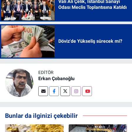
Vali Ali Çelik, İstanbul Sanayi
Odası Meclis Toplantısına Katıldı
Döviz'de Yükseliş sürecek mi?
EDITÖR
Erkan Çobanoğlu
Bunlar da ilginizi çekebilir