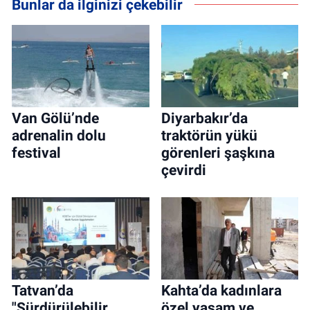
Bunlar da ilginizi çekebilir
Van Gölü’nde
Diyarbakır’da
adrenalin dolu
traktörün yükü
festival
görenleri şaşkına
çevirdi
Tatvan’da
Kahta’da kadınlara
"Sürdürülebilir
özel yaşam ve