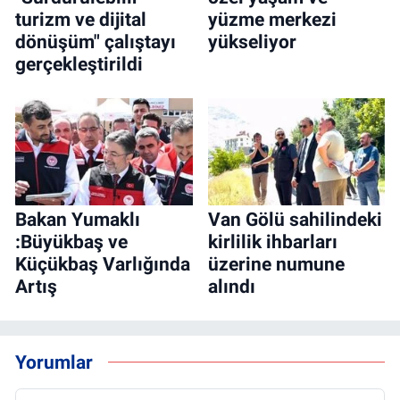
turizm ve dijital
yüzme merkezi
dönüşüm" çalıştayı
yükseliyor
gerçekleştirildi
Bakan Yumaklı
Van Gölü sahilindeki
:Büyükbaş ve
kirlilik ihbarları
Küçükbaş Varlığında
üzerine numune
Artış
alındı
Yorumlar