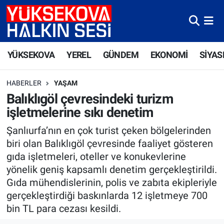
Yüksekova Nöbetçi Eczaneler
YÜKSEKOVA
YEREL
GÜNDEM
EKONOMİ
SİYAS
Yüksekova Hava Durumu
HABERLER
YAŞAM
Yüksekova Trafik Yoğunluk Haritası
Balıklıgöl çevresindeki turizm
işletmelerine sıkı denetim
Süper Lig Puan Durumu ve Fikstür
Şanlıurfa’nın en çok turist çeken bölgelerinden
Tüm Manşetler
biri olan Balıklıgöl çevresinde faaliyet gösteren
gıda işletmeleri, oteller ve konukevlerine
Son Dakika Haberleri
yönelik geniş kapsamlı denetim gerçekleştirildi.
Gıda mühendislerinin, polis ve zabıta ekipleriyle
Haber Arşivi
gerçekleştirdiği baskınlarda 12 işletmeye 700
bin TL para cezası kesildi.