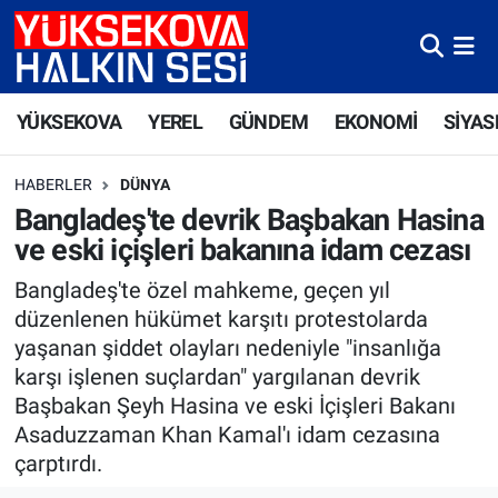
Yüksekova Nöbetçi Eczaneler
YÜKSEKOVA
YEREL
GÜNDEM
EKONOMİ
SİYAS
Yüksekova Hava Durumu
HABERLER
DÜNYA
Yüksekova Trafik Yoğunluk Haritası
Bangladeş'te devrik Başbakan Hasina
ve eski içişleri bakanına idam cezası
Süper Lig Puan Durumu ve Fikstür
Bangladeş'te özel mahkeme, geçen yıl
Tüm Manşetler
düzenlenen hükümet karşıtı protestolarda
yaşanan şiddet olayları nedeniyle "insanlığa
Son Dakika Haberleri
karşı işlenen suçlardan" yargılanan devrik
Başbakan Şeyh Hasina ve eski İçişleri Bakanı
Haber Arşivi
Asaduzzaman Khan Kamal'ı idam cezasına
çarptırdı.