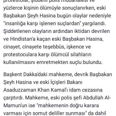
protestolar, şiddetli polis müdahalesi ve
yüzlerce kişinin ölümüyle sonuçlanırken, eski
Başbakan Şeyh Hasina bugün olaylar nedeniyle
"insanlığa karşı işlenen suçlardan" yargılandı.
Şiddetlenen olayların ardından iktidarı devrilen
ve Hindistan'a kaçan eski Başbakan Hasina,
cinayet, cinayete teşebbüs, işkence ve
protestoculara karşı ölümcül silahların
kullanılmasını emretmekten suçlu bulundu.
Başkent Dakka'daki mahkeme, devrik Başbakan
Şeyh Hasina ve eski İçişleri Bakanı
Asaduzzaman Khan Kamal'ı idam cezasına
çarptırdı. Mahkeme, eski polis şefi Abdullah Al-
Mamun'un ise "mahkemenin doğru karara
varması için somut deliller sunması" da dahil