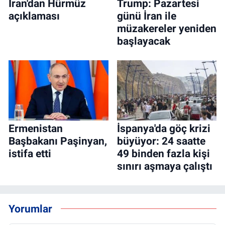
İran'dan Hürmüz
Trump: Pazartesi
açıklaması
günü İran ile
müzakereler yeniden
başlayacak
Ermenistan
İspanya'da göç krizi
Başbakanı Paşinyan,
büyüyor: 24 saatte
istifa etti
49 binden fazla kişi
sınırı aşmaya çalıştı
Yorumlar