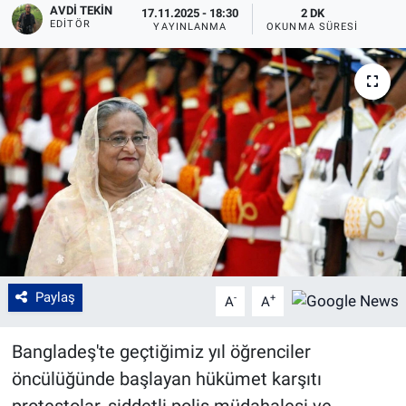
AVDI TEKIN
17.11.2025 - 18:30
2 DK
EDITÖR
YAYINLANMA
OKUNMA SÜRESI
Paylaş
-
+
A
A
Bangladeş'te geçtiğimiz yıl öğrenciler
öncülüğünde başlayan hükümet karşıtı