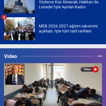
Yüzlerce Kişi Alınacak, Hakkari de
Listede! İşte Ayrılan Kadro
6
MEB 2026-2027 eğitim takvimini
açıkladı: İşte tüm tatil tarihleri
Video