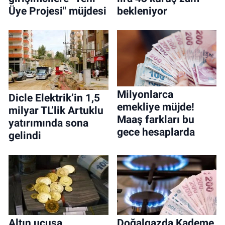
Üye Projesi" müjdesi
bekleniyor
Milyonlarca
Dicle Elektrik’in 1,5
emekliye müjde!
milyar TL’lik Artuklu
Maaş farkları bu
yatırımında sona
gece hesaplarda
gelindi
Altın uçuşa
Doğalgazda Kademe