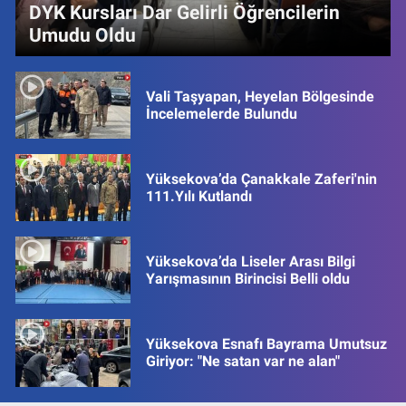
DYK Kursları Dar Gelirli Öğrencilerin
Umudu Oldu
Vali Taşyapan, Heyelan Bölgesinde
İncelemelerde Bulundu
Yüksekova’da Çanakkale Zaferi'nin
111.Yılı Kutlandı
Yüksekova’da Liseler Arası Bilgi
Yarışmasının Birincisi Belli oldu
Yüksekova Esnafı Bayrama Umutsuz
Giriyor: "Ne satan var ne alan"