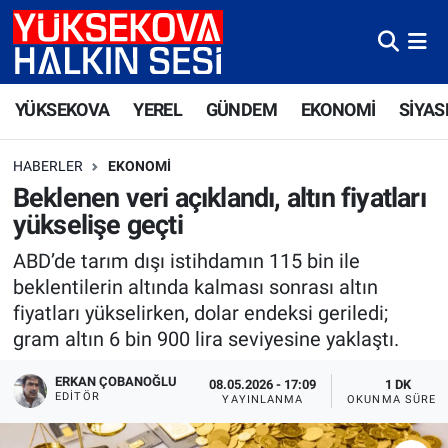
Yüksekova Nöbetçi Eczaneler
YÜKSEKOVA
YEREL
GÜNDEM
EKONOMİ
SİYAS
Yüksekova Hava Durumu
HABERLER
EKONOMI
Yüksekova Trafik Yoğunluk Haritası
Beklenen veri açıklandı, altın fiyatları
yükselişe geçti
Süper Lig Puan Durumu ve Fikstür
ABD’de tarım dışı istihdamın 115 bin ile
Tüm Manşetler
beklentilerin altında kalması sonrası altın
fiyatları yükselirken, dolar endeksi geriledi;
Son Dakika Haberleri
gram altın 6 bin 900 lira seviyesine yaklaştı.
Haber Arşivi
ERKAN ÇOBANOĞLU
08.05.2026 - 17:09
1 DK
EDITÖR
YAYINLANMA
OKUNMA SÜRES