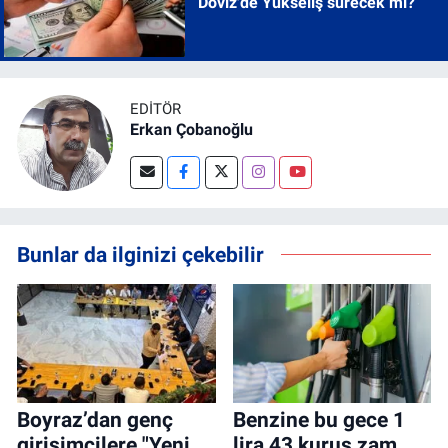
Döviz'de Yükseliş sürecek mi?
EDITÖR
Erkan Çobanoğlu
Bunlar da ilginizi çekebilir
Boyraz’dan genç
Benzine bu gece 1
girişimcilere "Yeni
lira 43 kuruş zam