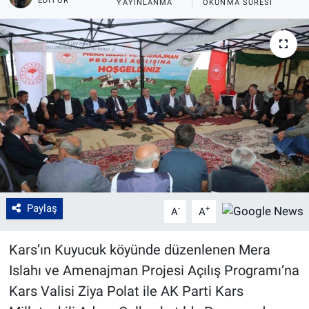
EDITÖR
YAYINLANMA
OKUNMA SÜRESI
Paylaş
-
+
A
A
Kars’ın Kuyucuk köyünde düzenlenen Mera
Islahı ve Amenajman Projesi Açılış Programı’na
Kars Valisi Ziya Polat ile AK Parti Kars