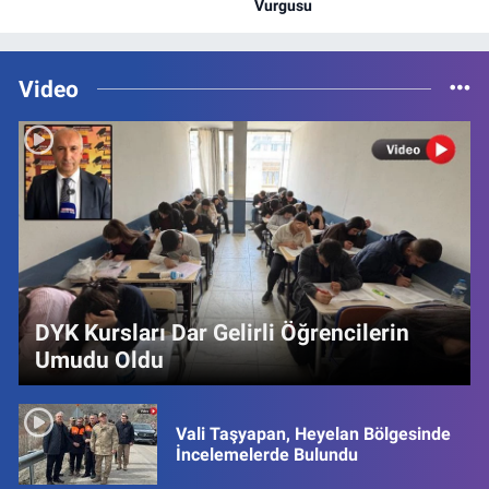
Vurgusu
Video
DYK Kursları Dar Gelirli Öğrencilerin
Umudu Oldu
Vali Taşyapan, Heyelan Bölgesinde
İncelemelerde Bulundu