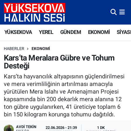
Yüksekova Nöbetçi Eczaneler
YÜKSEKOVA
YEREL
GÜNDEM
EKONOMİ
SİYAS
Yüksekova Hava Durumu
HABERLER
EKONOMI
Yüksekova Trafik Yoğunluk Haritası
Kars’ta Meralara Gübre ve Tohum
Desteği
Süper Lig Puan Durumu ve Fikstür
Kars’ta hayvancılık altyapısının güçlendirilmesi
Tüm Manşetler
ve mera verimliliğinin artırılması amacıyla
yürütülen Mera Islahı ve Amenajman Projesi
Son Dakika Haberleri
kapsamında bin 200 dekarlık mera alanına 12
ton gübre uygulanırken, 41 üreticiye toplam 6
Haber Arşivi
bin 150 kilogram korunga tohumu dağıtıldı.
AVDI TEKIN
22.06.2026 - 21:39
1 DK