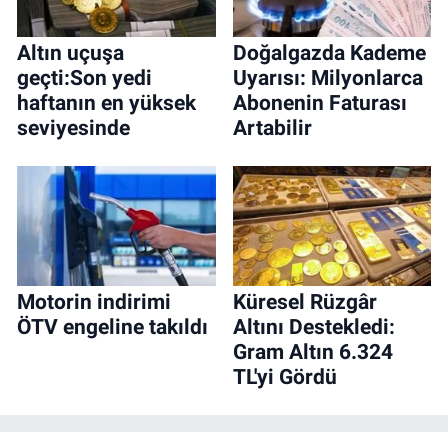
Altın uçuşa
Doğalgazda Kademe
geçti:Son yedi
Uyarısı: Milyonlarca
haftanın en yüksek
Abonenin Faturası
seviyesinde
Artabilir
Motorin indirimi
Küresel Rüzgâr
ÖTV engeline takıldı
Altını Destekledi:
Gram Altın 6.324
TL'yi Gördü