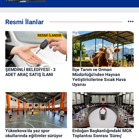
Resmi İlanlar
RESMİ İLANDIR
ŞEMDİNLİ BELEDİYESİ - 3
İlçe Tarım ve Orman
ADET ARAÇ SATIŞ İLANI
Müdürlüğü'nden Hayvan
Yetiştiricilerine Sıcak Hava
Uyarısı
Yüksekova’da yaz spor
Erdoğan Başkanlığındaki MGK
okullarında eğitimler sürüyor
Toplantısı Sonrası 'Süreç'