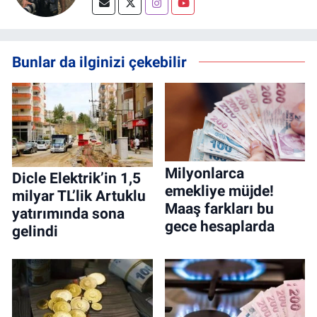
Bunlar da ilginizi çekebilir
Milyonlarca
Dicle Elektrik’in 1,5
emekliye müjde!
milyar TL’lik Artuklu
Maaş farkları bu
yatırımında sona
gece hesaplarda
gelindi