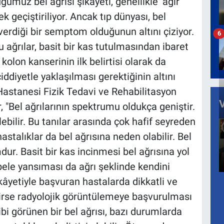
muz bel ağrısı şikayeti, genellikle ‘ağır
ek geçiştiriliyor. Ancak tıp dünyası, bel
 verdiği bir semptom olduğunun altını çiziyor.
6
 ağrılar, basit bir kas tutulmasından ibaret
kolon kanserinin ilk belirtisi olarak da
ciddiyetle yaklaşılması gerektiğinin altını
Hastanesi Fizik Tedavi ve Rehabilitasyon
"Bel ağrılarının spektrumu oldukça geniştir.
lebilir. Bu tanılar arasında çok hafif seyreden
astalıklar da bel ağrısına neden olabilir. Bel
dur. Basit bir kas incinmesi bel ağrısına yol
 bele yansıması da ağrı şeklinde kendini
ikâyetiyle başvuran hastalarda dikkatli ve
irse radyolojik görüntülemeye başvurulması
bi görünen bir bel ağrısı, bazı durumlarda