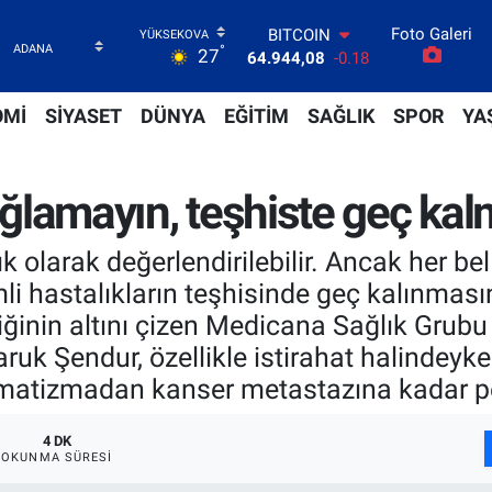
Foto Galeri
DOLAR
°
27
47,7436
0.18
EURO
55,2510
0.32
OMİ
SİYASET
DÜNYA
EĞİTİM
SAĞLIK
SPOR
YA
STERLİN
64,4811
0.38
GRAM ALTIN
bağlamayın, teşhiste geç ka
6660.55
0.03
BİST100
13.779
-14
ık olarak değerlendirilebilir. Ancak her bel
BITCOIN
i hastalıkların teşhisinde geç kalınmasın
64.944,08
-0.18
tiğinin altını çizen Medicana Sağlık Grubu
ruk Şendur, özellikle istirahat halindey
 romatizmadan kanser metastazına kadar p
4 DK
OKUNMA SÜRESI