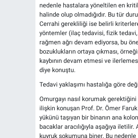
nedenle hastalara yöneltilen en kriti
halinde olup olmadığıdır. Bu tür duru
Cerrahi gerekliliği ise belirli kriterl
yöntemler (ilaç tedavisi, fizik tedavi
rağmen ağrı devam ediyorsa, bu öneml
bozuklukların ortaya çıkması, örneğ
kaybının devam etmesi ve ilerlemesi
diye konuştu.
Tedavi yaklaşımı hastalığa göre deği
Omurgayı nasıl korumak gerektiğini ve
ilişkin konuşan Prof. Dr. Ömer Faru
yükünü taşıyan bir binanın ana kolonu
bacaklar aracılığıyla aşağıya iletil
kuyruk sokumuna biner. Bu nedenle b