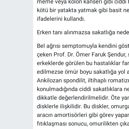
meme veya kolon kanseri gibi ciddi ha
kötü bir yatakta yatmak gibi basit ne
ifadelerini kullandı.
Erken tanı alınmazsa sakatlığa neden
Bel ağrısı semptomuyla kendini göste
çeken Prof. Dr. Ömer Faruk Şendur, s
erkeklerde görülen bu hastalıklar fa
edilmezse ömür boyu sakatlığa yol aç
Ankilozan spondilit, iltihaplı romatiz
konulmadığında ciddi sakatlıklara ne
dikkatle değerlendirilmelidir. Öte ya
disklerle ilişkilidir. Bu diskler, omu
aracın amortisörleri gibi görev yapa
fıtıklaşması sonucu, omurilikten çıkan