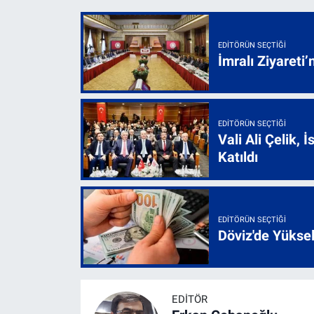
EDITÖRÜN SEÇTIĞI
İmralı Ziyareti’
EDITÖRÜN SEÇTIĞI
Vali Ali Çelik,
Katıldı
EDITÖRÜN SEÇTIĞI
Döviz'de Yükse
EDITÖR