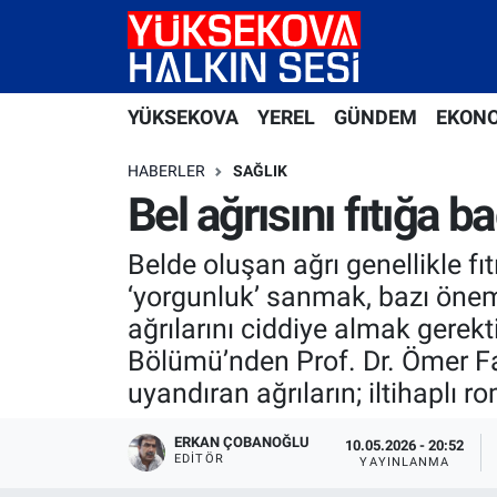
Yüksekova Nöbetçi Eczaneler
YÜKSEKOVA
YEREL
GÜNDEM
EKON
Yüksekova Hava Durumu
HABERLER
SAĞLIK
Yüksekova Trafik Yoğunluk Haritası
Bel ağrısını fıtığa 
Süper Lig Puan Durumu ve Fikstür
Belde oluşan ağrı genellikle fıt
‘yorgunluk’ sanmak, bazı öneml
Tüm Manşetler
ağrılarını ciddiye almak gerek
Bölümü’nden Prof. Dr. Ömer Fa
Son Dakika Haberleri
uyandıran ağrıların; iltihaplı
Haber Arşivi
ERKAN ÇOBANOĞLU
10.05.2026 - 20:52
EDITÖR
YAYINLANMA