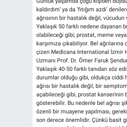
Günlük yaşamda çoğu kişiden duyduğu
kaldırdım’ ya da ‘fıtığım azdı’ deniler
ağrısının bir hastalık değil, vücudun
Yaklaşık 50 farklı nedene dayanan bu
olabileceği gibi; prostat, meme veya 
karşımıza çıkabiliyor. Bel ağrılarına 
çizen Medicana International İzmir 
Uzmanı Prof. Dr. Ömer Faruk Şendur, 
Yaklaşık 40-50 farklı tanıdan söz edi
durumlar olduğu gibi, oldukça ciddi h
ağrısı bir hastalık değil, bir semptom
açabileceği gibi, prostat kanserinin
gösterebilir. Bu nedenle bel ağrısı ş
özenli bir muayene yapılması, gerek
son derece önemlidir. Çünkü basit gi