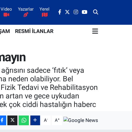
Video
Yazarlar
Yerel
ŞAM
RESMİ İLANLAR
lmayın
 ağrısını sadece ‘fıtık’ veya
a neden olabiliyor. Bel
 Fizik Tedavi ve Rehabilitasyon
ken artan ve gece uykudan
ek çok ciddi hastalığın haberc
-
+
A
A