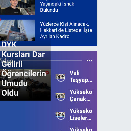
Yaşındaki İshak
Bulundu
Yüzlerce Kişi Alınacak,
Hakkari de Listede! İşte
Ayrılan Kadro
DYK
Kursları Dar
Video
Gelirli
Öğrencilerin
Vali
Taşyapan,
Umudu
Heyelan
Oldu
Yüksekova’da
Bölgesinde
Çanakkale
İncelemelerde
Zaferi'nin
Bulundu
Yüksekova’da
111.Yılı
Liseler
Kutlandı
Arası
Yüksekova