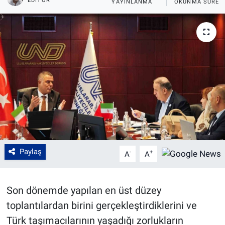
EDITÖR
YAYINLANMA
OKUNMA SÜRES
Paylaş
-
+
A
A
Son dönemde yapılan en üst düzey
toplantılardan birini gerçekleştirdiklerini ve
Türk taşımacılarının yaşadığı zorlukların