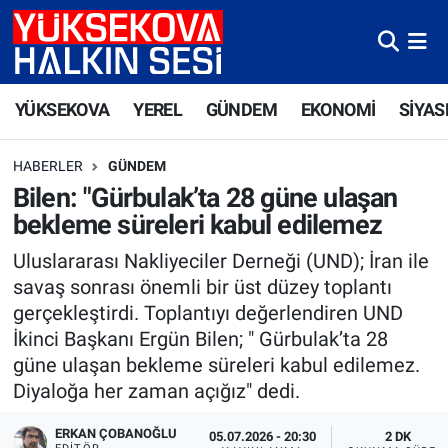
Yüksekova Nöbetçi Eczaneler
YÜKSEKOVA
YEREL
GÜNDEM
EKONOMİ
SİYAS
Yüksekova Hava Durumu
HABERLER
GÜNDEM
Yüksekova Trafik Yoğunluk Haritası
Bilen: "Gürbulak’ta 28 güne ulaşan
bekleme süreleri kabul edilemez
Süper Lig Puan Durumu ve Fikstür
Uluslararası Nakliyeciler Derneği (UND); İran ile
Tüm Manşetler
savaş sonrası önemli bir üst düzey toplantı
gerçekleştirdi. Toplantıyı değerlendiren UND
Son Dakika Haberleri
İkinci Başkanı Ergün Bilen; " Gürbulak’ta 28
güne ulaşan bekleme süreleri kabul edilemez.
Haber Arşivi
Diyaloğa her zaman açığız" dedi.
ERKAN ÇOBANOĞLU
05.07.2026 - 20:30
2 DK