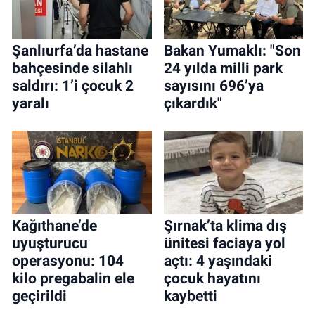
Şanlıurfa’da hastane
Bakan Yumaklı: "Son
bahçesinde silahlı
24 yılda milli park
saldırı: 1’i çocuk 2
sayısını 696’ya
yaralı
çıkardık"
Kağıthane’de
Şırnak’ta klima dış
uyuşturucu
ünitesi faciaya yol
operasyonu: 104
açtı: 4 yaşındaki
kilo pregabalin ele
çocuk hayatını
geçirildi
kaybetti