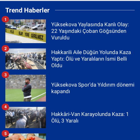
Trend Haberler
1
Yüksekova Yaylasında Kanlı Olay:
22 Yaşındaki Çoban Göğsünden
Vuruldu
2
Hakkarili Aile Düğün Yolunda Kaza
Yaptı: Ölü ve Yaralıların İsmi Belli
Oldu
3
Yüksekova Spor’da Yıldırım dönemi
kapandı
4
Hakkâri-Van Karayolunda Kaza: 1
Ölü, 3 Yaralı
5