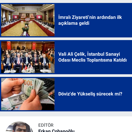
İmralı Ziyareti’nin ardından ilk
açıklama geldi
Vali Ali Çelik, İstanbul Sanayi
Odası Meclis Toplantısına Katıldı
Döviz'de Yükseliş sürecek mi?
EDITÖR
Erkan Çobanoğlu