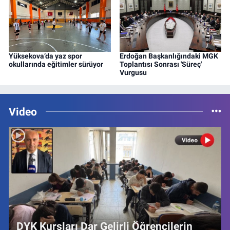
Yüksekova’da yaz spor
Erdoğan Başkanlığındaki MGK
okullarında eğitimler sürüyor
Toplantısı Sonrası 'Süreç'
Vurgusu
Video
DYK Kursları Dar Gelirli Öğrencilerin