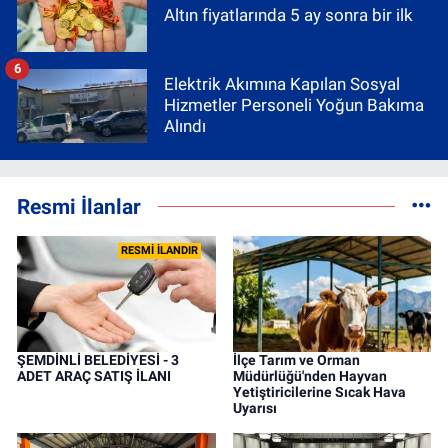
Altın fiyatlarında 5 ay sonra bir ilk
6
Elektrik Akımına Kapılan Sosyal
Hizmetler Personeli Yoğun Bakıma
Alındı
Resmi İlanlar
RESMİ İLANDIR
ŞEMDİNLİ BELEDİYESİ - 3
İlçe Tarım ve Orman
ADET ARAÇ SATIŞ İLANI
Müdürlüğü'nden Hayvan
Yetiştiricilerine Sıcak Hava
Uyarısı