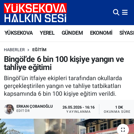
Yüksekova Nöbetçi Eczaneler
YÜKSEKOVA
YEREL
GÜNDEM
EKONOMİ
SİYAS
Yüksekova Hava Durumu
HABERLER
EĞITIM
Yüksekova Trafik Yoğunluk Haritası
Bingöl’de 6 bin 100 kişiye yangın ve
tahliye eğitimi
Süper Lig Puan Durumu ve Fikstür
Bingöl’ün itfaiye ekipleri tarafından okullarda
Tüm Manşetler
gerçekleştirilen yangın ve tahliye tatbikatları
kapsamında 6 bin 100 kişiye eğitim verildi.
Son Dakika Haberleri
ERKAN ÇOBANOĞLU
26.05.2026 - 16:16
1 DK
EDITÖR
YAYINLANMA
OKUNMA SÜRES
Haber Arşivi