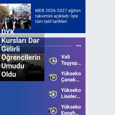
MEB 2026-2027 eğitim
takvimini açıkladı: İşte
tüm tatil tarihleri
DYK
Kursları Dar
Video
Gelirli
Öğrencilerin
Vali
Taşyapan,
Umudu
Heyelan
Oldu
Yüksekova’da
Bölgesinde
Çanakkale
İncelemelerde
Zaferi'nin
Bulundu
Yüksekova’da
111.Yılı
Liseler
Kutlandı
Arası
Yüksekova
Bilgi
Esnafı
Yarışmasının