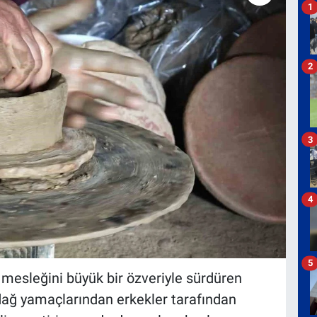
1
2
3
4
5
 mesleğini büyük bir özveriyle sürdüren
 dağ yamaçlarından erkekler tarafından