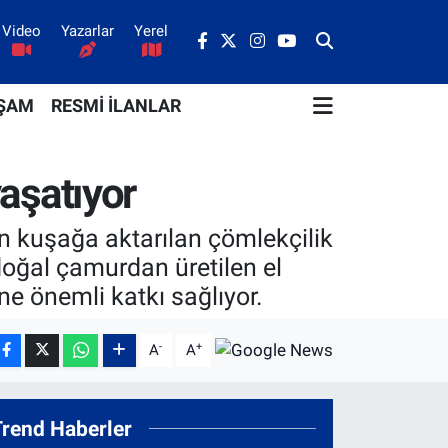
Video
Yazarlar
Yerel
ŞAM
RESMİ İLANLAR
yaşatıyor
tan kuşağa aktarılan çömlekçilik
oğal çamurdan üretilen el
ne önemli katkı sağlıyor.
-
+
A
A
Trend Haberler