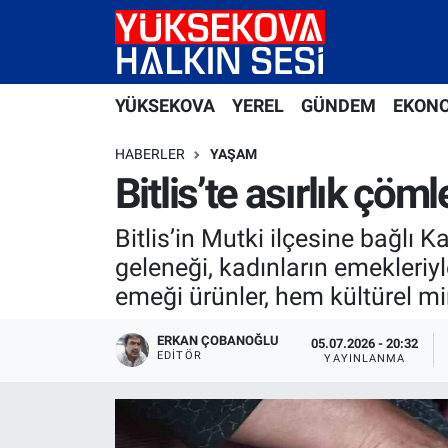
Yüksekova Nöbetçi Eczaneler
YÜKSEKOVA
YEREL
GÜNDEM
EKON
Yüksekova Hava Durumu
HABERLER
YAŞAM
Yüksekova Trafik Yoğunluk Haritası
Bitlis’te asırlık çöm
Süper Lig Puan Durumu ve Fikstür
Bitlis’in Mutki ilçesine bağlı 
geleneği, kadınların emekleri
Tüm Manşetler
emeği ürünler, hem kültürel mi
Son Dakika Haberleri
ERKAN ÇOBANOĞLU
05.07.2026 - 20:32
EDITÖR
YAYINLANMA
Haber Arşivi