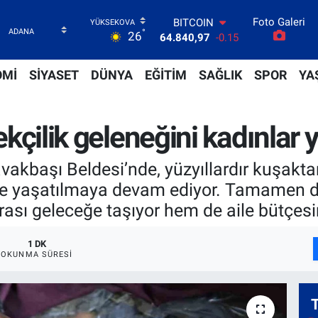
64.840,97
-0.15
Foto Galeri
DOLAR
°
26
47,7436
0.18
EURO
55,2510
0.32
OMİ
SİYASET
DÜNYA
EĞİTİM
SAĞLIK
SPOR
YA
STERLİN
64,4811
0.38
GRAM ALTIN
lekçilik geleneğini kadınlar 
6660.55
0
BİST100
13.779
-14
Kavakbaşı Beldesi’nde, yüzyıllardır kuşak
yle yaşatılmaya devam ediyor. Tamamen d
rası geleceğe taşıyor hem de aile bütçesi
1 DK
OKUNMA SÜRESI