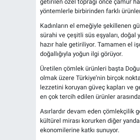
getirilen özel toprağı önce çamur ha
yöntemlerle birbirinden farklı ürünl
Kadınların el emeğiyle şekillenen güv
sürahi ve çeşitli süs eşyaları, doğal
hazır hale getiriliyor. Tamamen el işç
doğallığıyla yoğun ilgi görüyor.
Üretilen çömlek ürünleri başta Doğu
olmak üzere Türkiye’nin birçok nokta
lezzetini koruyan güveç kapları ve g
en çok tercih edilen ürünler arasında 
Asırlardır devam eden çömlekçilik ge
kültürel mirası korurken diğer yandan
ekonomilerine katkı sunuyor.