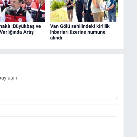
aklı :Büyükbaş ve
Van Gölü sahilindeki kirlilik
arlığında Artış
ihbarları üzerine numune
alındı