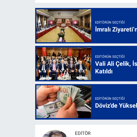
EDITÖRÜN SEÇTIĞI
İmralı Ziyareti’
EDITÖRÜN SEÇTIĞI
Vali Ali Çelik,
Katıldı
EDITÖRÜN SEÇTIĞI
Döviz'de Yükse
EDITÖR