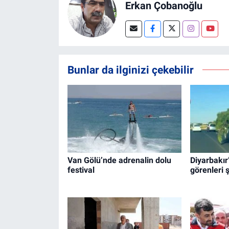
Erkan Çobanoğlu
Bunlar da ilginizi çekebilir
Van Gölü’nde adrenalin dolu
Diyarbakır
festival
görenleri 