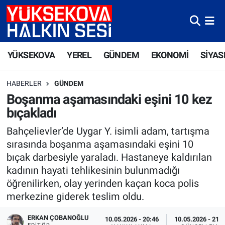
Yüksekova Nöbetçi Eczaneler
YÜKSEKOVA
YEREL
GÜNDEM
EKONOMİ
SİYAS
Yüksekova Hava Durumu
HABERLER
GÜNDEM
Yüksekova Trafik Yoğunluk Haritası
Boşanma aşamasındaki eşini 10 kez
bıçakladı
Süper Lig Puan Durumu ve Fikstür
Bahçelievler’de Uygar Y. isimli adam, tartışma
Tüm Manşetler
sırasında boşanma aşamasındaki eşini 10
bıçak darbesiyle yaraladı. Hastaneye kaldırılan
Son Dakika Haberleri
kadının hayati tehlikesinin bulunmadığı
öğrenilirken, olay yerinden kaçan koca polis
Haber Arşivi
merkezine giderek teslim oldu.
ERKAN ÇOBANOĞLU
10.05.2026 - 20:46
10.05.2026 - 21: