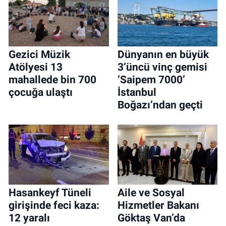
Gezici Müzik
Dünyanın en büyük
Atölyesi 13
3’üncü vinç gemisi
mahallede bin 700
’Saipem 7000’
çocuğa ulaştı
İstanbul
Boğazı’ndan geçti
Hasankeyf Tüneli
Aile ve Sosyal
girişinde feci kaza:
Hizmetler Bakanı
12 yaralı
Göktaş Van’da