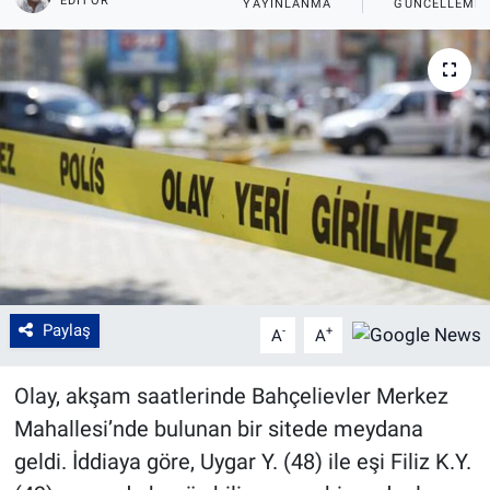
EDITÖR
YAYINLANMA
GÜNCELLEME
Paylaş
-
+
A
A
Olay, akşam saatlerinde Bahçelievler Merkez
Mahallesi’nde bulunan bir sitede meydana
geldi. İddiaya göre, Uygar Y. (48) ile eşi Filiz K.Y.