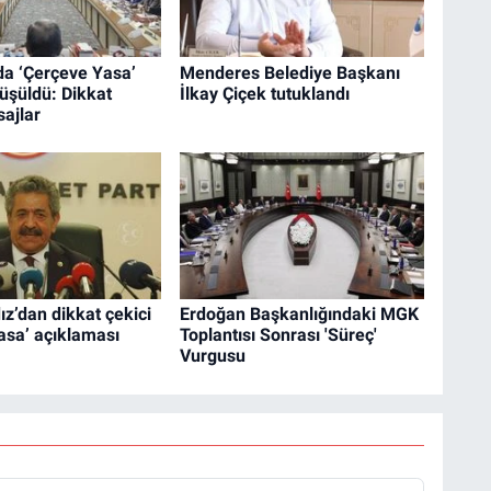
a ‘Çerçeve Yasa’
Menderes Belediye Başkanı
rüşüldü: Dikkat
İlkay Çiçek tutuklandı
ajlar
ız’dan dikkat çekici
Erdoğan Başkanlığındaki MGK
asa’ açıklaması
Toplantısı Sonrası 'Süreç'
Vurgusu