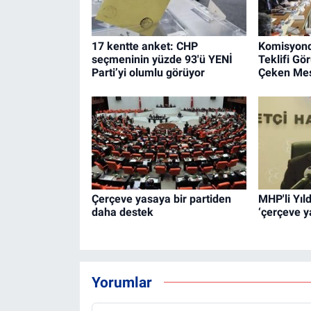
17 kentte anket: CHP
Komisyond
seçmeninin yüzde 93'ü YENİ
Teklifi Gö
Parti’yi olumlu görüyor
Çeken Mes
Çerçeve yasaya bir partiden
MHP'li Yıld
daha destek
‘çerçeve y
Yorumlar