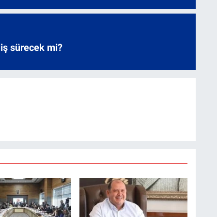
liş sürecek mi?