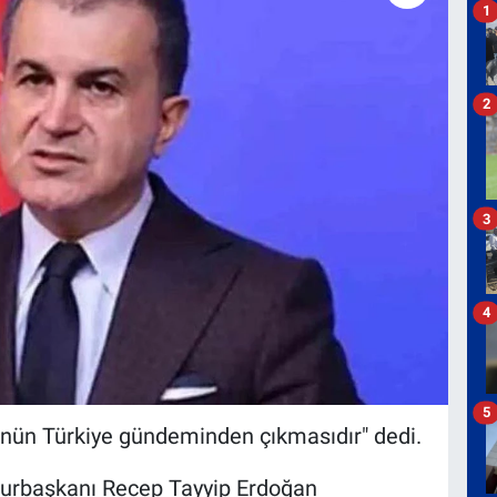
1
2
3
4
5
tünün Türkiye gündeminden çıkmasıdır" dedi.
urbaşkanı Recep Tayyip Erdoğan