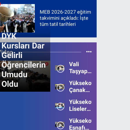
MEB 2026-2027 eğitim
takvimini açıkladı: İşte
tüm tatil tarihleri
DYK
Kursları Dar
Video
Gelirli
Öğrencilerin
Vali
Taşyapan,
Umudu
Heyelan
Oldu
Yüksekova’da
Bölgesinde
Çanakkale
İncelemelerde
Zaferi'nin
Bulundu
Yüksekova’da
111.Yılı
Liseler
Kutlandı
Arası
Yüksekova
Bilgi
Esnafı
Yarışmasının