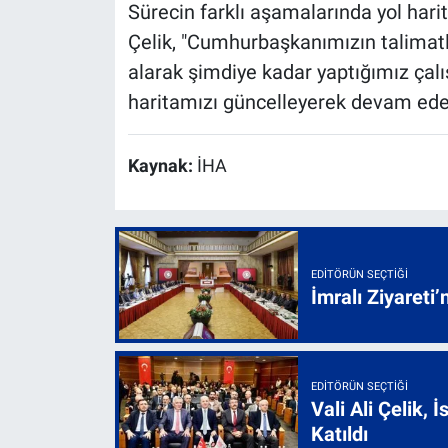
Sürecin farklı aşamalarında yol hari
Çelik, "Cumhurbaşkanımızın talimatla
alarak şimdiye kadar yaptığımız çalı
haritamızı güncelleyerek devam edece
Kaynak:
İHA
EDITÖRÜN SEÇTIĞI
İmralı Ziyareti’
EDITÖRÜN SEÇTIĞI
Vali Ali Çelik,
Katıldı