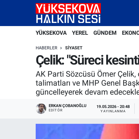
Yüksekova Nöbetçi Eczaneler
YÜKSEKOVA
YEREL
GÜNDEM
EKON
Yüksekova Hava Durumu
HABERLER
SIYASET
Yüksekova Trafik Yoğunluk Haritası
Çelik: "Süreci kesint
Süper Lig Puan Durumu ve Fikstür
AK Parti Sözcüsü Ömer Çelik, 
talimatları ve MHP Genel Başka
Tüm Manşetler
güncelleyerek devam edecekler
Son Dakika Haberleri
ERKAN ÇOBANOĞLU
19.05.2026 - 20:48
EDITÖR
YAYINLANMA
Haber Arşivi