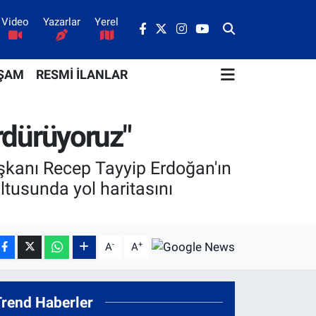
Video
Yazarlar
Yerel
ŞAM
RESMİ İLANLAR
ürdürüyoruz"
şkanı Recep Tayyip Erdoğan'ın
ltusunda yol haritasını
-
+
A
A
Trend Haberler