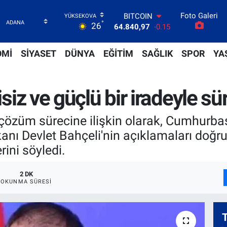
64.840,97
-0.15
Foto Galeri
DOLAR
°
26
47,7436
0.18
EURO
OMİ
SİYASET
DÜNYA
EĞİTİM
SAĞLIK
SPOR
YA
55,2510
0.32
STERLİN
64,4811
0.38
GRAM ALTIN
isiz ve güçlü bir iradeyle s
6660.55
0
BİST100
13.779
-14
çözüm sürecine ilişkin olarak, Cumhurba
nı Devlet Bahçeli'nin açıklamaları doğru
ini söyledi.
2 DK
OKUNMA SÜRESI