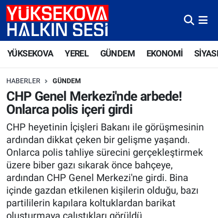
Yüksekova Nöbetçi Eczaneler
YÜKSEKOVA
YEREL
GÜNDEM
EKONOMİ
SİYAS
Yüksekova Hava Durumu
HABERLER
GÜNDEM
Yüksekova Trafik Yoğunluk Haritası
CHP Genel Merkezi'nde arbede!
Onlarca polis içeri girdi
Süper Lig Puan Durumu ve Fikstür
CHP heyetinin İçişleri Bakanı ile görüşmesinin
Tüm Manşetler
ardından dikkat çeken bir gelişme yaşandı.
Onlarca polis tahliye sürecini gerçekleştirmek
Son Dakika Haberleri
üzere biber gazı sıkarak önce bahçeye,
ardından CHP Genel Merkezi'ne girdi. Bina
Haber Arşivi
içinde gazdan etkilenen kişilerin olduğu, bazı
partililerin kapılara koltuklardan barikat
oluşturmaya çalıştıkları görüldü.