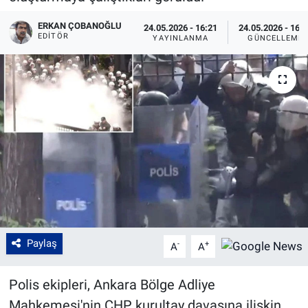
ERKAN ÇOBANOĞLU
24.05.2026 - 16:21
24.05.2026 - 16:
EDITÖR
YAYINLANMA
GÜNCELLEME
Paylaş
-
+
A
A
Polis ekipleri, Ankara Bölge Adliye
Mahkemesi'nin CHP kurultay davasına ilişkin