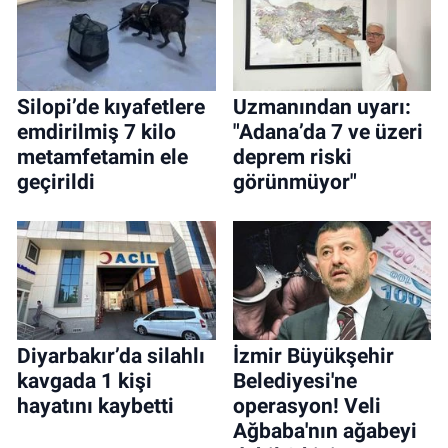
Silopi’de kıyafetlere
Uzmanından uyarı:
emdirilmiş 7 kilo
"Adana’da 7 ve üzeri
metamfetamin ele
deprem riski
geçirildi
görünmüyor"
Diyarbakır’da silahlı
İzmir Büyükşehir
kavgada 1 kişi
Belediyesi'ne
hayatını kaybetti
operasyon! Veli
Ağbaba'nın ağabeyi