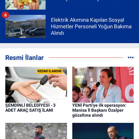
6
Elektrik Akımına Kapılan Sosyal
Hizmetler Personeli Yoğun Bakıma
Alındı
Resmi İlanlar
RESMİ İLANDIR
ŞEMDİNLİ BELEDİYESİ - 3
YENİ Parti'ye ilk operasyon:
ADET ARAÇ SATIŞ İLANI
Manisa İl Başkanı Özalper
gözaltına alındı