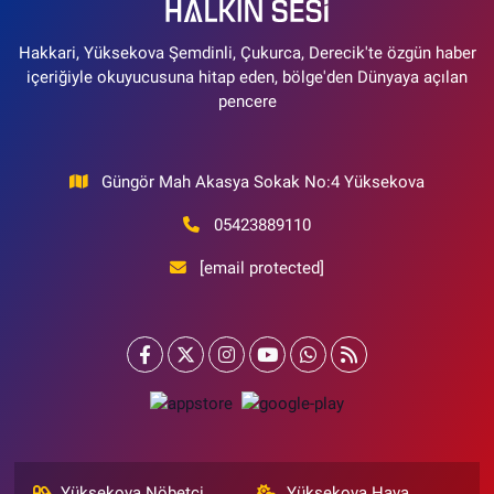
Hakkari, Yüksekova Şemdinli, Çukurca, Derecik'te özgün haber
içeriğiyle okuyucusuna hitap eden, bölge'den Dünyaya açılan
pencere
Güngör Mah Akasya Sokak No:4 Yüksekova
05423889110
[email protected]
Yüksekova Nöbetçi
Yüksekova Hava