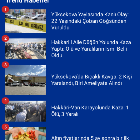
Trend Haberler
1
Yüksekova Yaylasında Kanlı Olay:
22 Yaşındaki Çoban Göğsünden
Vuruldu
2
Hakkarili Aile Düğün Yolunda Kaza
Yaptı: Ölü ve Yaralıların İsmi Belli
Oldu
3
Yüksekova’da Bıçaklı Kavga: 2 Kişi
Yaralandı, Biri Ameliyata Alındı
4
Hakkâri-Van Karayolunda Kaza: 1
Ölü, 3 Yaralı
5
Altın fiyatlarında 5 ay sonra bir ilk