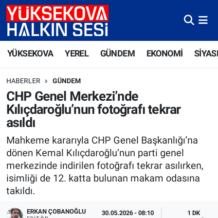
Yüksekova Nöbetçi Eczaneler
YÜKSEKOVA
YEREL
GÜNDEM
EKONOMİ
SİYAS
Yüksekova Hava Durumu
HABERLER
GÜNDEM
Yüksekova Trafik Yoğunluk Haritası
CHP Genel Merkezi’nde
Kılıçdaroğlu’nun fotoğrafı tekrar
Süper Lig Puan Durumu ve Fikstür
asıldı
Tüm Manşetler
Mahkeme kararıyla CHP Genel Başkanlığı’na
dönen Kemal Kılıçdaroğlu’nun parti genel
Son Dakika Haberleri
merkezinde indirilen fotoğrafı tekrar asılırken,
isimliği de 12. katta bulunan makam odasına
Haber Arşivi
takıldı.
ERKAN ÇOBANOĞLU
30.05.2026 - 08:10
1 DK