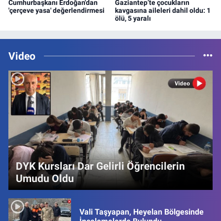
Cumhurbaşkanı Erdoğan'dan
Gaziantep’te çocukların
'çerçeve yasa' değerlendirmesi
kavgasına aileleri dahil oldu: 1
ölü, 5 yaralı
Video
DYK Kursları Dar Gelirli Öğrencilerin
Umudu Oldu
Vali Taşyapan, Heyelan Bölgesinde