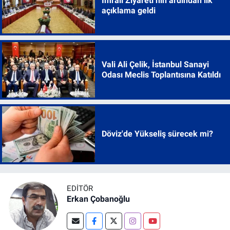
İmralı Ziyareti’nin ardından ilk
açıklama geldi
Vali Ali Çelik, İstanbul Sanayi
Odası Meclis Toplantısına Katıldı
Döviz'de Yükseliş sürecek mi?
EDITÖR
Erkan Çobanoğlu