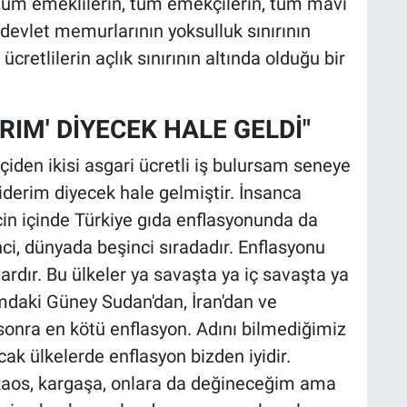
 tüm emeklilerin, tüm emekçilerin, tüm mavi
devlet memurlarının yoksulluk sınırının
ücretlilerin açlık sınırının altında olduğu bir
IRIM' DİYECEK HALE GELDİ"
tçiden ikisi asgari ücretli iş bulursam seneye
derim diyecek hale gelmiştir. İnsanca
n içinde Türkiye gıda enflasyonunda da
ci, dünyada beşinci sıradadır. Enflasyonu
ardır. Bu ülkeler ya savaşta ya iç savaşta ya
daki Güney Sudan'dan, İran'dan ve
 sonra en kötü enflasyon. Adını bilmediğimiz
ak ülkelerde enflasyon bizden iyidir.
 kaos, kargaşa, onlara da değineceğim ama