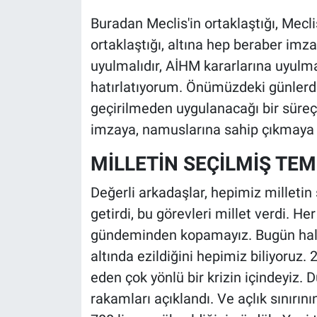
Buradan Meclis'in ortaklaştığı, Mec
ortaklaştığı, altına hep beraber imz
uyulmalıdır, AİHM kararlarına uyulma
hatırlatıyorum. Önümüzdeki günler
geçirilmeden uygulanacağı bir süreç i
imzaya, namuslarına sahip çıkmaya
MİLLETİN SEÇİLMİŞ TEMS
Değerli arkadaşlar, hepimiz milletin s
getirdi, bu görevleri millet verdi. H
gündeminden kopamayız. Bugün halkım
altında ezildiğini hepimiz biliyoruz
eden çok yönlü bir krizin içindeyiz. D
rakamları açıklandı. Ve açlık sınırını