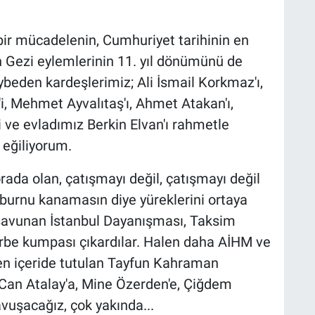
bir mücadelenin, Cumhuriyet tarihinin en
n Gezi eylemlerinin 11. yıl dönümünü de
ybeden kardeşlerimiz; Ali İsmail Korkmaz'ı,
i, Mehmet Ayvalıtaş'ı, Ahmet Atakan'ı,
i ve evladımız Berkin Elvan'ı rahmetle
 eğiliyorum.
rada olan, çatışmayı değil, çatışmayı değil
 burnu kanamasın diye yüreklerini ortaya
 savunan İstanbul Dayanışması, Taksim
arbe kumpası çıkardılar. Halen daha AİHM ve
en içeride tutulan Tayfun Kahraman
Can Atalay'a, Mine Özerden'e, Çiğdem
vuşacağız, çok yakında...