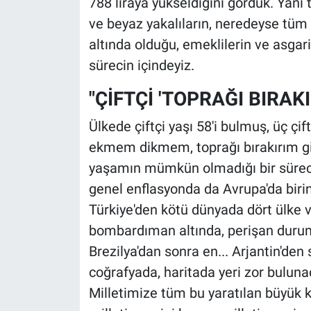
788 liraya yükseldiğini gördük. Yani
ve beyaz yakalıların, neredeyse tüm 
altında olduğu, emeklilerin ve asgari 
sürecin içindeyiz.
"ÇİFTÇİ 'TOPRAĞI BIRAK
Ülkede çiftçi yaşı 58'i bulmuş, üç çif
ekmem dikmem, toprağı bırakırım gi
yaşamın mümkün olmadığı bir süreci
genel enflasyonda da Avrupa'da birin
Türkiye'den kötü dünyada dört ülke v
bombardıman altında, perişan durum
Brezilya'dan sonra en... Arjantin'den
coğrafyada, haritada yeri zor bulunac
Milletimize tüm bu yaratılan büyük