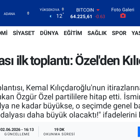
BITCOIN
Foto Galeri
64.225,61
-0.63
°
12
DOLAR
47,6704
0
EURO
OMİ
SİYASET
DÜNYA
EĞİTİM
SAĞLIK
SPOR
YA
55,0406
-0.08
STERLİN
64,2143
0
sı ilk toplantı: Özel'den Kıl
GRAM ALTIN
6510.40
0.45
BİST100
13.799
70
antısı, Kemal Kılıçdaroğlu'nun itirazlar
ıkan Özgür Özel partililere hitap etti. İs
ya ne kadar büyükse, o seçimde genel baş
dalyası daha büyük olacaktı!" ifadelerini 
02.06.2026 - 16:13
19 DK
GÜNCELLEME
OKUNMA SÜRESI