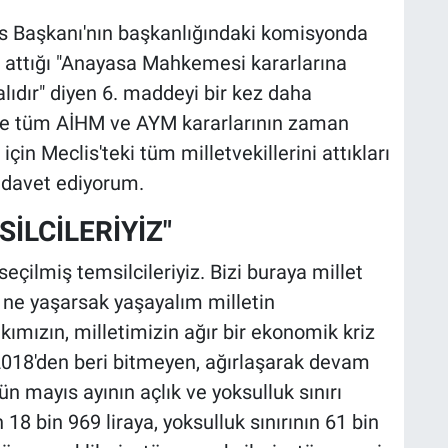
lis Başkanı'nın başkanlığındaki komisyonda
a attığı "Anayasa Mahkemesi kararlarına
lıdır" diyen 6. maddeyi bir kez daha
de tüm AİHM ve AYM kararlarının zaman
çin Meclis'teki tüm milletvekillerini attıkları
 davet ediyorum.
İLCİLERİYİZ"
eçilmiş temsilcileriyiz. Bizi buraya millet
er ne yaşarsak yaşayalım milletin
ızın, milletimizin ağır bir ekonomik kriz
. 2018'den beri bitmeyen, ağırlaşarak devam
ün mayıs ayının açlık ve yoksulluk sınırı
n 18 bin 969 liraya, yoksulluk sınırının 61 bin