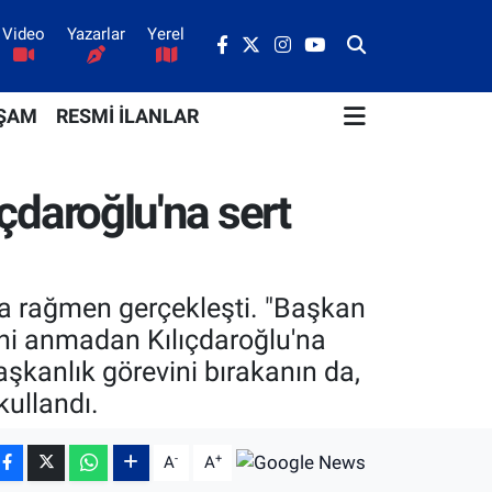
Video
Yazarlar
Yerel
ŞAM
RESMİ İLANLAR
ıçdaroğlu'na sert
ına rağmen gerçekleşti. "Başkan
mini anmadan Kılıçdaroğlu'na
kanlık görevini bırakanın da,
kullandı.
-
+
A
A