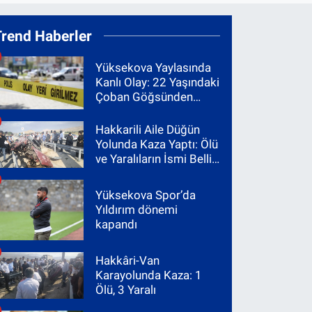
Trend Haberler
Yüksekova Yaylasında
Kanlı Olay: 22 Yaşındaki
Çoban Göğsünden
Vuruldu
Hakkarili Aile Düğün
Yolunda Kaza Yaptı: Ölü
ve Yaralıların İsmi Belli
Oldu
Yüksekova Spor’da
Yıldırım dönemi
kapandı
Hakkâri-Van
Karayolunda Kaza: 1
Ölü, 3 Yaralı