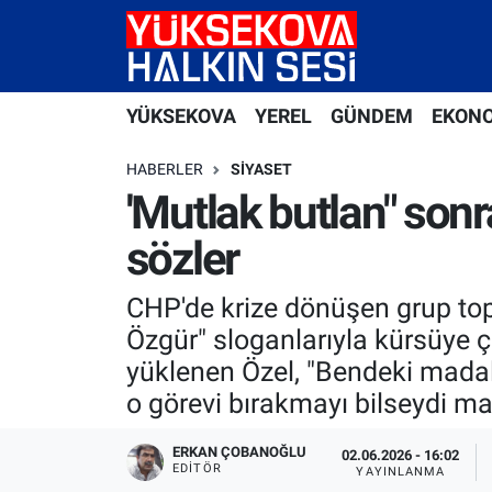
Yüksekova Nöbetçi Eczaneler
YÜKSEKOVA
YEREL
GÜNDEM
EKON
Yüksekova Hava Durumu
HABERLER
SIYASET
Yüksekova Trafik Yoğunluk Haritası
'Mutlak butlan" sonra
sözler
Süper Lig Puan Durumu ve Fikstür
CHP'de krize dönüşen grup topl
Tüm Manşetler
Özgür" sloganlarıyla kürsüye ç
Son Dakika Haberleri
yüklenen Özel, "Bendeki madal
o görevi bırakmayı bilseydi ma
Haber Arşivi
ERKAN ÇOBANOĞLU
02.06.2026 - 16:02
EDITÖR
YAYINLANMA