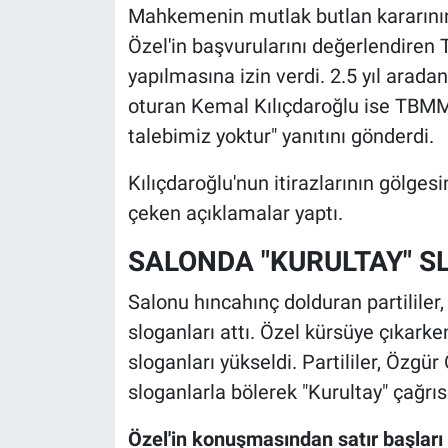
Mahkemenin mutlak butlan kararını
Özel'in başvurularını değerlendiren 
yapılmasına izin verdi. 2.5 yıl arad
oturan Kemal Kılıçdaroğlu ise TBMM 
talebimiz yoktur" yanıtını gönderdi.
Kılıçdaroğlu'nun itirazlarının gölge
çeken açıklamalar yaptı.
SALONDA "KURULTAY" S
Salonu hıncahınç dolduran partililer
sloganları attı. Özel kürsüye çıkark
sloganları yükseldi. Partililer, Öz
sloganlarla bölerek "Kurultay" çağrı
Özel'in konuşmasından satır başları 