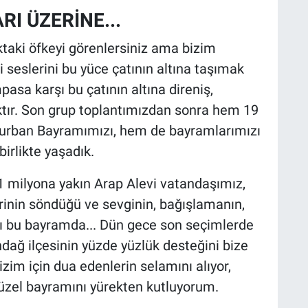
RI ÜZERİNE...
ktaki öfkeyi görenlersiniz ama bizim
 seslerini bu yüce çatının altına taşımak
asa karşı bu çatının altına direniş,
tır. Son grup toplantımızdan sonra hem 19
rban Bayramımızı, hem de bayramlarımızı
irlikte yaşadık.
 milyona yakın Arap Alevi vatandaşımız,
inin söndüğü ve sevginin, bağışlamanın,
ğı bu bayramda... Dün gece son seçimlerde
ağ ilçesinin yüzde yüzlük desteğini bize
zim için dua edenlerin selamını alıyor,
üzel bayramını yürekten kutluyorum.