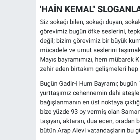
'HAİN KEMAL" SLOGANLA
Siz sokağı bilen, sokağı duyan, soka
görevimiz bugün öfke seslerini, tepki
değil; bizim görevimiz bir büyük kump
mücadele ve umut seslerini taşımak
Mayıs bayramımızı, hem mübarek Ku
zehir eden birtakım gelişmeleri hep b
Bugün Gadir-i Hum Bayramı; bugün 1
yurttaşımız cehennemin dahi ateşler
bağışlanmanın en üst noktaya çıktı
bize yüzde 93 oy vermiş olan Samand
taşıyan, aktaran, dua eden, oradan bi
bütün Arap Alevi vatandaşların bu g