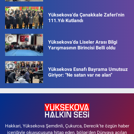
Yüksekova’da Çanakkale Zaferi'nin
111.Yılı Kutlandı
Yüksekova’da Liseler Arası Bilgi
Yarışmasının Birincisi Belli oldu
Yüksekova Esnafı Bayrama Umutsuz
Giriyor: "Ne satan var ne alan"
Hakkari, Yüksekova Şemdinli, Çukurca, Derecik'te özgün haber
içeriğiyle okuyucusuna hitap eden, bölge'den Dünyaya açılan