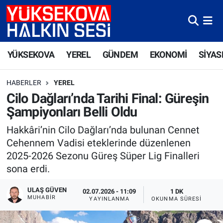
Yüksekova Nöbetçi Eczaneler
YÜKSEKOVA
YEREL
GÜNDEM
EKONOMİ
SİYAS
Yüksekova Hava Durumu
HABERLER
YEREL
Yüksekova Trafik Yoğunluk Haritası
Cilo Dağları’nda Tarihi Final: Güreşin
Şampiyonları Belli Oldu
Süper Lig Puan Durumu ve Fikstür
Hakkâri’nin Cilo Dağları’nda bulunan Cennet
Tüm Manşetler
Cehennem Vadisi eteklerinde düzenlenen
2025-2026 Sezonu Güreş Süper Lig Finalleri
Son Dakika Haberleri
sona erdi.
Haber Arşivi
ULAŞ GÜVEN
02.07.2026 - 11:09
1 DK
MUHABIR
YAYINLANMA
OKUNMA SÜRESI