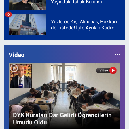
Yaşındaki İshak Bulundu
6
Yüzlerce Kişi Alınacak, Hakkari
de Listede! İşte Ayrılan Kadro
Video
DYK Kursları Dar Gelirli Öğrencilerin
Umudu Oldu