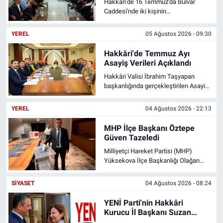
Hakkâri'de 16 Temmuz'da Bulvar
Caddesi'nde iki kişinin
bıçaklanmasıyla sonuçlanan
kavganın ardından Marufi ve Bilicani
YEREL
05 Ağustos 2026 - 09:30
arasında başlayan husumet, Pinyanişi
Aşiret Lideri Orhan Pirozbeyoğlu'nun
Hakkâri'de Temmuz Ayı
girişimleriyle barışla sonuçlandı.
Asayiş Verileri Açıklandı
Hakkâri Valisi İbrahim Taşyapan
başkanlığında gerçekleştirilen Asayiş
ve Güvenlik Değerlendirme
Toplantısı'nda temmuz ayına ilişkin
YEREL
04 Ağustos 2026 - 22:13
güvenlik verileri paylaşıldı. Kasten
yaralama ve dolandırıcılık olaylarında
MHP İlçe Başkanı Öztepe
düşüş yaşanırken, çeşitli suçlardan
Güven Tazeledi
aranan 315 kişi güvenlik güçlerince
Milliyetçi Hareket Partisi (MHP)
yakalandı.
Yüksekova İlçe Başkanlığı Olağan
Kongresi’nde mevcut başkan Yıldırım
Öztepe, delegelerin oylarıyla yeniden
SIYASET
04 Ağustos 2026 - 08:24
ilçe başkanlığı görevine seçildi.
YENİ Parti'nin Hakkâri
Kurucu İl Başkanı Suzan
Çakırbeyli Oldu