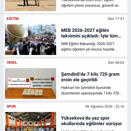
öğretim yılının sorunsuz, güvenli ve
verimli başlaması amacıyla okullarda
yürütülen hazırlık çalışmaları sürüyor.
EĞITIM
Dün 17:31
MEB 2026-2027 eğitim
takvimini açıkladı: İşte tüm
tatil tarihleri
Milli Eğitim Bakanlığı, 2026-2027
eğitim öğretim yılı öncesi hazırlık
sürecini başlatıyor. Öğretmenler 1
Eylül'de mesleki çalışmalarına
YEREL
Dün 08:03
başlayacak, uyum eğitimi 7 Eylül'de
gerçekleştirilecek. Ara tatiller, yarıyıl
Şemdinli’de 7 kilo 720 gram
tatili ve yaz tatili tarihleri de netleşti.
eroin ele geçirildi
Hakkari’nin Şemdinli ilçesinde
düzenlenen operasyonda 7 kilo 720
gram eroin ele geçirildi.
SPOR
06 Ağustos 2026 - 22:16
Yüksekova’da yaz spor
okullarında eğitimler sürüyor