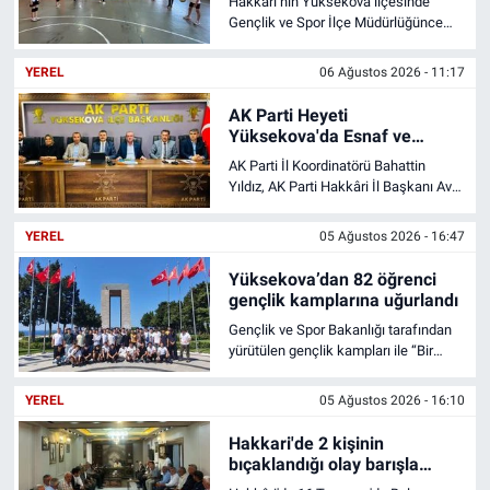
Hakkari’nin Yüksekova ilçesinde
Gençlik ve Spor İlçe Müdürlüğünce
düzenlenen yaz spor okullarında
eğitimler devam ediyor.
YEREL
06 Ağustos 2026 - 11:17
AK Parti Heyeti
Yüksekova'da Esnaf ve
Vatandaşlarla Bir Araya Geldi
AK Parti İl Koordinatörü Bahattin
Yıldız, AK Parti Hakkâri İl Başkanı Av.
Zeydin Kaya ve beraberindeki parti
heyeti, Yüksekova ilçesinde gün boyu
YEREL
05 Ağustos 2026 - 16:47
çeşitli ziyaret ve toplantılar
gerçekleştirdi.
Yüksekova’dan 82 öğrenci
gençlik kamplarına uğurlandı
Gençlik ve Spor Bakanlığı tarafından
yürütülen gençlik kampları ile “Bir
Destandır Çanakkale” projesi
kapsamında Hakkari’nin Yüksekova
YEREL
05 Ağustos 2026 - 16:10
ilçesinden 82 öğrenci, Türkiye’nin
farklı illerinde düzenlenen gençlik
Hakkari'de 2 kişinin
kamplarına gönderildi.
bıçaklandığı olay barışla
sonuçlandı!