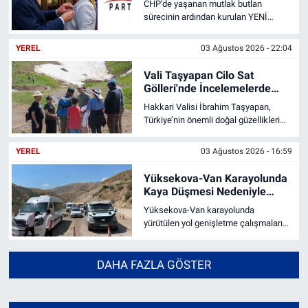
CHP'de yaşanan mutlak butlan
sürecinin ardından kurulan YENİ
Parti'de teşkilatlanma çalışmaları
sürerken, Hakkâri İl Başkanlığı
YEREL
03 Ağustos 2026 - 22:04
görevine Suzan Çakırbeyli atandı.
Vali Taşyapan Cilo Sat
Gölleri'nde İncelemelerde
Bulundu
Hakkari Valisi İbrahim Taşyapan,
Türkiye’nin önemli doğal güzellikleri
arasında yer alan Cilo Sat Gölleri
bölgesini ziyaret ederek
YEREL
03 Ağustos 2026 - 16:59
incelemelerde bulundu.
Yüksekova-Van Karayolunda
Kaya Düşmesi Nedeniyle
Araç Kuyruğu Oluştu
Yüksekova-Van karayolunda
yürütülen yol genişletme çalışmaları
sırasında yamaçtan düşen kaya
parçaları nedeniyle ulaşımda aksama
yaşandı.
DAHA FAZLA GÖSTER