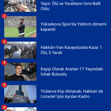
Yaptı: Ölü ve Yaralıların İsmi Belli
Oldu
2
Yüksekova Spor’da Yıldırım dönemi
kapandı
3
Hakkâri-Van Karayolunda Kaza: 1
Ölü, 3 Yaralı
4
Kayıp Olarak Aranan 17 Yaşındaki
İshak Bulundu
5
Yüzlerce Kişi Alınacak, Hakkari de
Listede! İşte Ayrılan Kadro
6