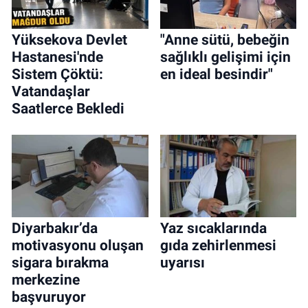
Yüksekova Devlet
"Anne sütü, bebeğin
Hastanesi'nde
sağlıklı gelişimi için
Sistem Çöktü:
en ideal besindir"
Vatandaşlar
Saatlerce Bekledi
Diyarbakır’da
Yaz sıcaklarında
motivasyonu oluşan
gıda zehirlenmesi
sigara bırakma
uyarısı
merkezine
başvuruyor