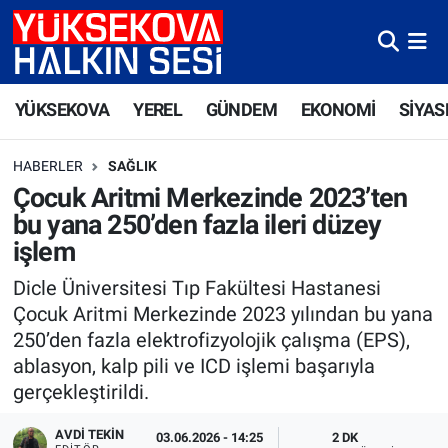
Yüksekova Nöbetçi Eczaneler
YÜKSEKOVA
YEREL
GÜNDEM
EKONOMİ
SİYAS
Yüksekova Hava Durumu
HABERLER
SAĞLIK
Yüksekova Trafik Yoğunluk Haritası
Çocuk Aritmi Merkezinde 2023’ten
bu yana 250’den fazla ileri düzey
Süper Lig Puan Durumu ve Fikstür
işlem
Tüm Manşetler
Dicle Üniversitesi Tıp Fakültesi Hastanesi
Çocuk Aritmi Merkezinde 2023 yılından bu yana
Son Dakika Haberleri
250’den fazla elektrofizyolojik çalışma (EPS),
ablasyon, kalp pili ve ICD işlemi başarıyla
Haber Arşivi
gerçekleştirildi.
AVDI TEKIN
03.06.2026 - 14:25
2 DK