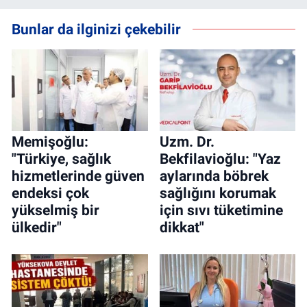
Bunlar da ilginizi çekebilir
Memişoğlu:
Uzm. Dr.
"Türkiye, sağlık
Bekfilavioğlu: "Yaz
hizmetlerinde güven
aylarında böbrek
endeksi çok
sağlığını korumak
yükselmiş bir
için sıvı tüketimine
ülkedir"
dikkat"