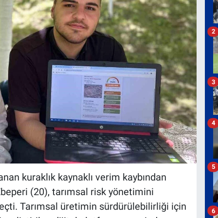
2
3
4
5
şanan kuraklık kaynaklı verim kaybından
beperi (20), tarımsal risk yönetimini
çti. Tarımsal üretimin sürdürülebilirliği için
6