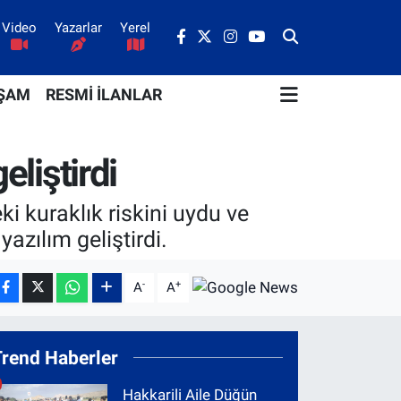
Video
Yazarlar
Yerel
ŞAM
RESMİ İLANLAR
eliştirdi
ki kuraklık riskini uydu ve
yazılım geliştirdi.
-
+
A
A
Trend Haberler
Hakkarili Aile Düğün