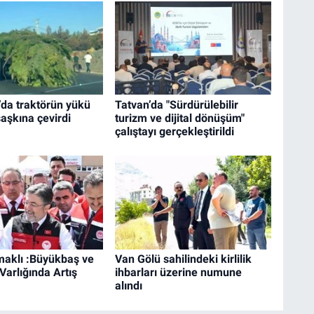
’da traktörün yükü
Tatvan’da "Sürdürülebilir
şaşkına çevirdi
turizm ve dijital dönüşüm"
çalıştayı gerçekleştirildi
aklı :Büyükbaş ve
Van Gölü sahilindeki kirlilik
arlığında Artış
ihbarları üzerine numune
alındı