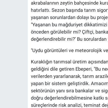
akrabalarının zeytin bahçesinde kura
hatırlattı. Sezon başında tarım sigor
yaşanan sorunlardan dolayı bu projey
"Yaşanan bu mağduriyet dikkatimizi çe
önceden görülebilir mi? Çiftçi, banka
değerlendirebilir mi?’ Bu sorulardan y
"Uydu görüntüleri ve meteorolojik ver
Kuraklığın tarımsal üretim açısından
geldiğini dile getiren Ebeperi, "Bu n
verilerden yararlanarak, tarım araziler
yapan bir sistem geliştirdik. Amacımı
sektörünün yanı sıra bankalar ve sigo
doğru değerlendirebilmesine katkı s
süreçlerinde risk analizi, teminat d