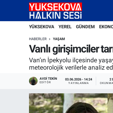
Yüksekova Nöbetçi Eczaneler
YÜKSEKOVA
YEREL
GÜNDEM
EKON
Yüksekova Hava Durumu
HABERLER
YAŞAM
Yüksekova Trafik Yoğunluk Haritası
Vanlı girişimciler ta
Süper Lig Puan Durumu ve Fikstür
Van’ın İpekyolu ilçesinde yaşay
meteorolojik verilerle analiz ed
Tüm Manşetler
AVDI TEKIN
03.06.2026 - 14:24
2 
EDITÖR
Son Dakika Haberleri
YAYINLANMA
OKUNMA
Haber Arşivi