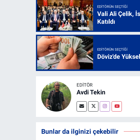
EDITÖRÜN SEÇTIĞI
Vali Ali Çelik,
Katıldı
EDITÖRÜN SEÇTIĞI
Döviz'de Yükse
EDITÖR
Avdi Tekin
Bunlar da ilginizi çekebilir