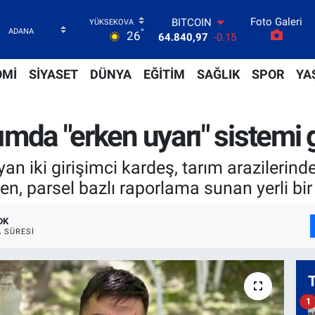
Foto Galeri
DOLAR
°
26
47,7436
0.18
EURO
55,2510
0.32
OMİ
SİYASET
DÜNYA
EĞİTİM
SAĞLIK
SPOR
YA
STERLİN
64,4811
0.38
GRAM ALTIN
rımda "erken uyarı" sistemi g
6660.55
0
BİST100
13.779
-14
an iki girişimci kardeş, tarım arazilerinde
BITCOIN
en, parsel bazlı raporlama sunan yerli bir 
64.840,97
-0.15
DK
 SÜRESI
1