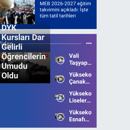
MEB 2026-2027 eğitim
takvimini açıkladı: İşte
tüm tatil tarihleri
DYK
Kursları Dar
Video
Gelirli
Öğrencilerin
Vali
Taşyapan,
Umudu
Heyelan
Oldu
Yüksekova’da
Bölgesinde
Çanakkale
İncelemelerde
Zaferi'nin
Bulundu
Yüksekova’da
111.Yılı
Liseler
Kutlandı
Arası
Yüksekova
Bilgi
Esnafı
Yarışmasının
Bayrama
Birincisi