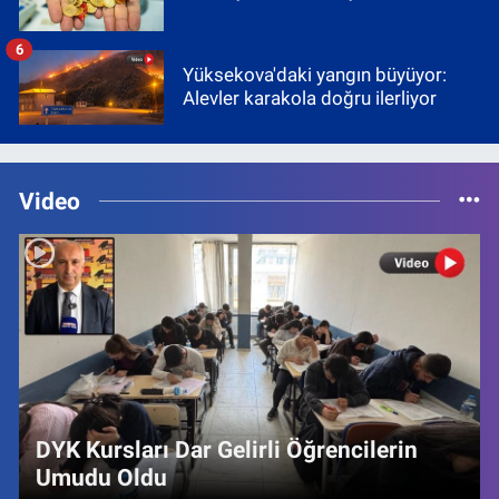
6
Yüksekova'daki yangın büyüyor:
Alevler karakola doğru ilerliyor
Video
DYK Kursları Dar Gelirli Öğrencilerin
Umudu Oldu