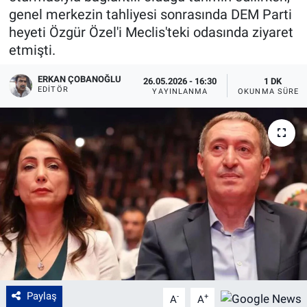
genel merkezin tahliyesi sonrasında DEM Parti
heyeti Özgür Özel'i Meclis'teki odasında ziyaret
etmişti.
ERKAN ÇOBANOĞLU
26.05.2026 - 16:30
1 DK
EDITÖR
YAYINLANMA
OKUNMA SÜRES
Paylaş
-
+
A
A