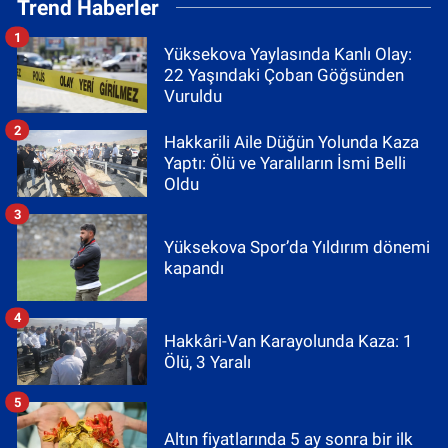
Trend Haberler
1
Yüksekova Yaylasında Kanlı Olay:
22 Yaşındaki Çoban Göğsünden
Vuruldu
2
Hakkarili Aile Düğün Yolunda Kaza
Yaptı: Ölü ve Yaralıların İsmi Belli
Oldu
3
Yüksekova Spor’da Yıldırım dönemi
kapandı
4
Hakkâri-Van Karayolunda Kaza: 1
Ölü, 3 Yaralı
5
Altın fiyatlarında 5 ay sonra bir ilk