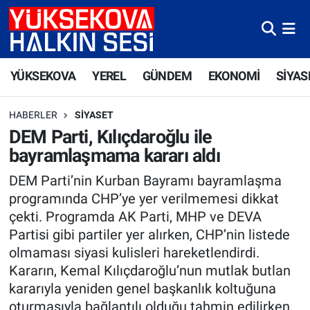
Yüksekova Nöbetçi Eczaneler
YÜKSEKOVA
YEREL
GÜNDEM
EKONOMİ
SİYAS
Yüksekova Hava Durumu
HABERLER
SIYASET
Yüksekova Trafik Yoğunluk Haritası
DEM Parti, Kılıçdaroğlu ile
bayramlaşmama kararı aldı
Süper Lig Puan Durumu ve Fikstür
DEM Parti’nin Kurban Bayramı bayramlaşma
Tüm Manşetler
programında CHP’ye yer verilmemesi dikkat
çekti. Programda AK Parti, MHP ve DEVA
Son Dakika Haberleri
Partisi gibi partiler yer alırken, CHP’nin listede
olmaması siyasi kulisleri hareketlendirdi.
Haber Arşivi
Kararın, Kemal Kılıçdaroğlu’nun mutlak butlan
kararıyla yeniden genel başkanlık koltuğuna
oturmasıyla bağlantılı olduğu tahmin edilirken,