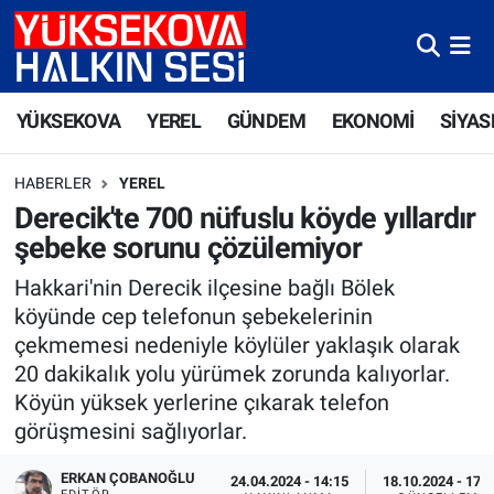
Yüksekova Nöbetçi Eczaneler
YÜKSEKOVA
YEREL
GÜNDEM
EKONOMİ
SİYAS
Yüksekova Hava Durumu
HABERLER
YEREL
Yüksekova Trafik Yoğunluk Haritası
Derecik'te 700 nüfuslu köyde yıllardır
şebeke sorunu çözülemiyor
Süper Lig Puan Durumu ve Fikstür
Hakkari'nin Derecik ilçesine bağlı Bölek
Tüm Manşetler
köyünde cep telefonun şebekelerinin
çekmemesi nedeniyle köylüler yaklaşık olarak
Son Dakika Haberleri
20 dakikalık yolu yürümek zorunda kalıyorlar.
Köyün yüksek yerlerine çıkarak telefon
Haber Arşivi
görüşmesini sağlıyorlar.
ERKAN ÇOBANOĞLU
24.04.2024 - 14:15
18.10.2024 - 17: