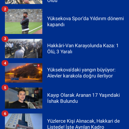
Oldu
2
Yüksekova Spor’da Yıldırım dönemi
kapandı
3
Hakkâri-Van Karayolunda Kaza: 1
Ölü, 3 Yaralı
4
Yüksekova'daki yangın büyüyor:
Alevler karakola doğru ilerliyor
5
Kayıp Olarak Aranan 17 Yaşındaki
İshak Bulundu
6
Yüzlerce Kişi Alınacak, Hakkari de
Listede! İşte Ayrılan Kadro