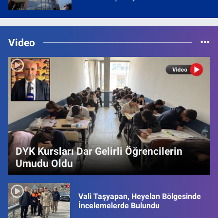
Video
DYK Kursları Dar Gelirli Öğrencilerin
Umudu Oldu
Vali Taşyapan, Heyelan Bölgesinde
İncelemelerde Bulundu