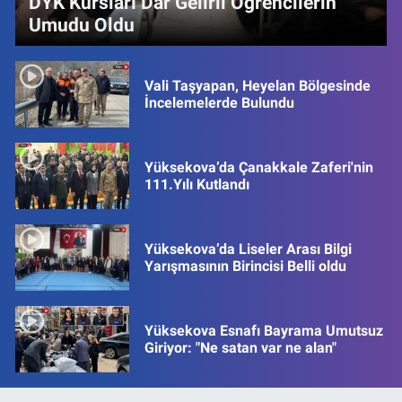
DYK Kursları Dar Gelirli Öğrencilerin
Umudu Oldu
Vali Taşyapan, Heyelan Bölgesinde
İncelemelerde Bulundu
Yüksekova’da Çanakkale Zaferi'nin
111.Yılı Kutlandı
Yüksekova’da Liseler Arası Bilgi
Yarışmasının Birincisi Belli oldu
Yüksekova Esnafı Bayrama Umutsuz
Giriyor: "Ne satan var ne alan"