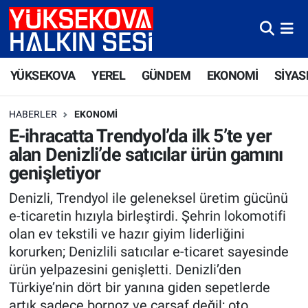
Yüksekova Nöbetçi Eczaneler
YÜKSEKOVA
YEREL
GÜNDEM
EKONOMİ
SİYAS
Yüksekova Hava Durumu
HABERLER
EKONOMI
Yüksekova Trafik Yoğunluk Haritası
E-ihracatta Trendyol’da ilk 5’te yer
alan Denizli’de satıcılar ürün gamını
Süper Lig Puan Durumu ve Fikstür
genişletiyor
Tüm Manşetler
Denizli, Trendyol ile geleneksel üretim gücünü
e-ticaretin hızıyla birleştirdi. Şehrin lokomotifi
Son Dakika Haberleri
olan ev tekstili ve hazır giyim liderliğini
korurken; Denizlili satıcılar e-ticaret sayesinde
Haber Arşivi
ürün yelpazesini genişletti. Denizli’den
Türkiye’nin dört bir yanına giden sepetlerde
artık sadece bornoz ve çarşaf değil; oto