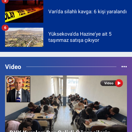
5
Van’da silahlı kavga: 6 kişi yaralandı
6
Yüksekova'da Hazine'ye ait 5
taşınmaz satışa çıkıyor
Video