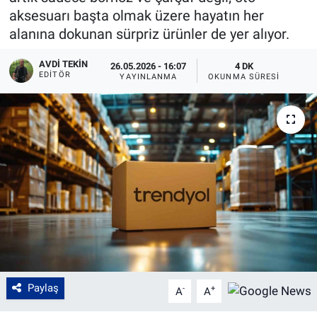
aksesuarı başta olmak üzere hayatın her
alanına dokunan sürpriz ürünler de yer alıyor.
AVDI TEKIN
26.05.2026 - 16:07
4 DK
EDITÖR
YAYINLANMA
OKUNMA SÜRESI
Paylaş
-
+
A
A