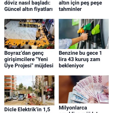
döviz nasıl başladı:
altın için peş peşe
Güncel altın fiyatları
tahminler
Boyraz’dan genç
Benzine bu gece 1
girişimcilere "Yeni
lira 43 kuruş zam
Üye Projesi" müjdesi
bekleniyor
Milyonlarca
Dicle Elektrik’in 1,5