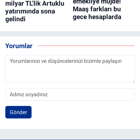
emekliye müjde!
milyar TL’lik Artuklu
Maaş farkları bu
yatırımında sona
gece hesaplarda
gelindi
Yorumlar
Gönder