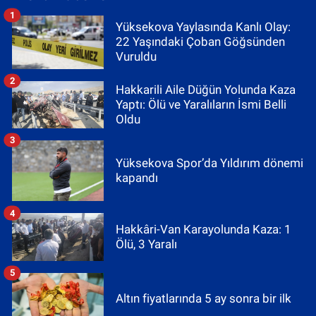
1
Yüksekova Yaylasında Kanlı Olay:
22 Yaşındaki Çoban Göğsünden
Vuruldu
2
Hakkarili Aile Düğün Yolunda Kaza
Yaptı: Ölü ve Yaralıların İsmi Belli
Oldu
3
Yüksekova Spor’da Yıldırım dönemi
kapandı
4
Hakkâri-Van Karayolunda Kaza: 1
Ölü, 3 Yaralı
5
Altın fiyatlarında 5 ay sonra bir ilk