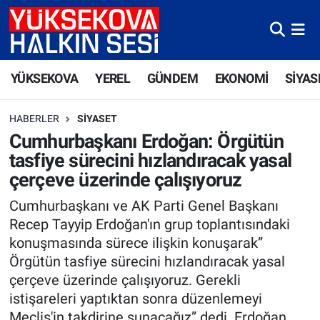
Yüksekova Nöbetçi Eczaneler
YÜKSEKOVA
YEREL
GÜNDEM
EKONOMİ
SİYAS
Yüksekova Hava Durumu
HABERLER
SIYASET
Yüksekova Trafik Yoğunluk Haritası
Cumhurbaşkanı Erdoğan: Örgütün
tasfiye sürecini hızlandıracak yasal
Süper Lig Puan Durumu ve Fikstür
çerçeve üzerinde çalışıyoruz
Tüm Manşetler
Cumhurbaşkanı ve AK Parti Genel Başkanı
Recep Tayyip Erdoğan'ın grup toplantısındaki
Son Dakika Haberleri
konuşmasında sürece ilişkin konuşarak”
Örgütün tasfiye sürecini hızlandıracak yasal
Haber Arşivi
çerçeve üzerinde çalışıyoruz. Gerekli
istişareleri yaptıktan sonra düzenlemeyi
Meclis'in takdirine sunacağız” dedi. Erdoğan