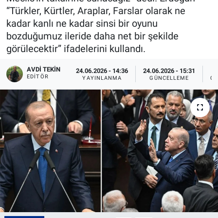
“Türkler, Kürtler, Araplar, Farslar olarak ne
kadar kanlı ne kadar sinsi bir oyunu
bozduğumuz ileride daha net bir şekilde
görülecektir” ifadelerini kullandı.
AVDI TEKIN
24.06.2026 - 14:36
24.06.2026 - 15:31
EDITÖR
YAYINLANMA
GÜNCELLEME
OK