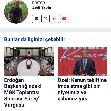
EDITÖR
Avdi Tekin
Bunlar da ilginizi çekebilir
Erdoğan
Özel: Kanun teklifine
Başkanlığındaki
imza atma gibi bir
MGK Toplantısı
niyetimiz ve
Sonrası 'Süreç'
çabamız yok
Vurgusu