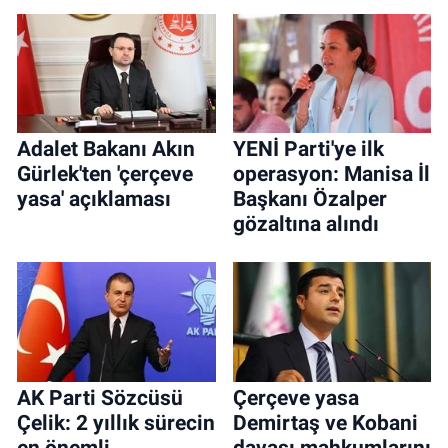
Adalet Bakanı Akın
YENİ Parti'ye ilk
Gürlek'ten 'çerçeve
operasyon: Manisa İl
yasa' açıklaması
Başkanı Özalper
gözaltına alındı
AK Parti Sözcüsü
Çerçeve yasa
Çelik: 2 yıllık sürecin
Demirtaş ve Kobani
en önemli
davası mahkumlarını