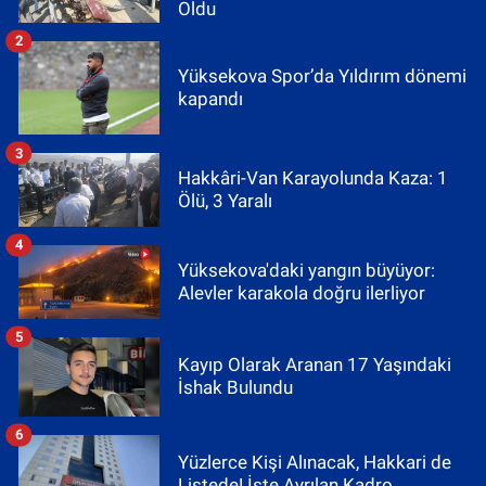
Oldu
2
Yüksekova Spor’da Yıldırım dönemi
kapandı
3
Hakkâri-Van Karayolunda Kaza: 1
Ölü, 3 Yaralı
4
Yüksekova'daki yangın büyüyor:
Alevler karakola doğru ilerliyor
5
Kayıp Olarak Aranan 17 Yaşındaki
İshak Bulundu
6
Yüzlerce Kişi Alınacak, Hakkari de
Listede! İşte Ayrılan Kadro