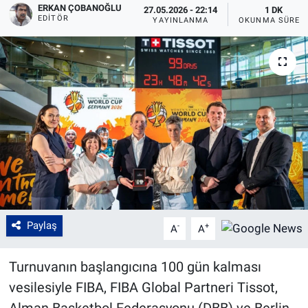
ERKAN ÇOBANOĞLU
27.05.2026 - 22:14
1 DK
EDITÖR
YAYINLANMA
OKUNMA SÜRES
Paylaş
-
+
A
A
Turnuvanın başlangıcına 100 gün kalması
vesilesiyle FIBA, FIBA Global Partneri Tissot,