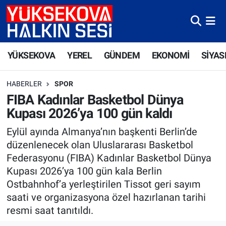
Yüksekova Nöbetçi Eczaneler
YÜKSEKOVA
YEREL
GÜNDEM
EKONOMİ
SİYAS
Yüksekova Hava Durumu
HABERLER
SPOR
Yüksekova Trafik Yoğunluk Haritası
FIBA Kadınlar Basketbol Dünya
Kupası 2026’ya 100 gün kaldı
Süper Lig Puan Durumu ve Fikstür
Eylül ayında Almanya’nın başkenti Berlin’de
Tüm Manşetler
düzenlenecek olan Uluslararası Basketbol
Federasyonu (FIBA) Kadınlar Basketbol Dünya
Son Dakika Haberleri
Kupası 2026’ya 100 gün kala Berlin
Ostbahnhof’a yerleştirilen Tissot geri sayım
Haber Arşivi
saati ve organizasyona özel hazırlanan tarihi
resmi saat tanıtıldı.