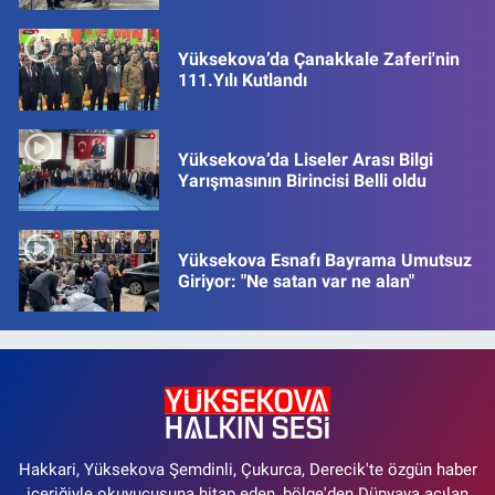
Yüksekova’da Çanakkale Zaferi'nin
111.Yılı Kutlandı
Yüksekova’da Liseler Arası Bilgi
Yarışmasının Birincisi Belli oldu
Yüksekova Esnafı Bayrama Umutsuz
Giriyor: "Ne satan var ne alan"
Hakkari, Yüksekova Şemdinli, Çukurca, Derecik'te özgün haber
içeriğiyle okuyucusuna hitap eden, bölge'den Dünyaya açılan