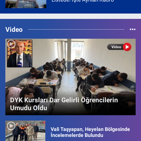
Video
DYK Kursları Dar Gelirli Öğrencilerin
Umudu Oldu
Vali Taşyapan, Heyelan Bölgesinde
İncelemelerde Bulundu