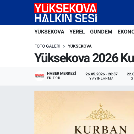
Yüksekova Nöbetçi Eczaneler
YÜKSEKOVA
YEREL
GÜNDEM
EKON
Yüksekova Hava Durumu
FOTO GALERI
YÜKSEKOVA
Yüksekova Trafik Yoğunluk Haritası
Yüksekova 2026 Ku
Süper Lig Puan Durumu ve Fikstür
HABER MERKEZI
26.05.2026 - 20:37
22.
EDITÖR
YAYINLANMA
G
Tüm Manşetler
Son Dakika Haberleri
Haber Arşivi