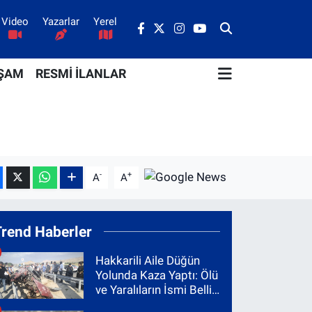
Video
Yazarlar
Yerel
ŞAM
RESMİ İLANLAR
-
+
A
A
Trend Haberler
Hakkarili Aile Düğün
Yolunda Kaza Yaptı: Ölü
ve Yaralıların İsmi Belli
Oldu