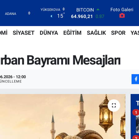
Foto Galeri
DOLAR
°
15
47,7436
0.18
EURO
55,2510
0.32
OMİ
SİYASET
DÜNYA
EĞİTİM
SAĞLIK
SPOR
YA
STERLİN
64,4811
0.38
GRAM ALTIN
rban Bayramı Mesajları
6648.99
2.59
BİST100
13.779
-14
BITCOIN
06.2026 - 12:00
64.960,21
0.87
ÜNCELLEME
1
2