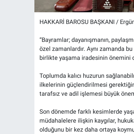
HAKKARİ BAROSU BAŞKANI / Ergü
“Bayramlar; dayanışmanın, paylaşma
özel zamanlardır. Aynı zamanda bu 
birlikte yaşama iradesinin önemini 
Toplumda kalıcı huzurun sağlanabil
ilkelerinin güçlendirilmesi gerektiği
tarafsız ve adil işlemesi büyük öne
Son dönemde farklı kesimlerde yaşa
müdahalelere ilişkin kaygılar, huku
olduğunu bir kez daha ortaya koymu