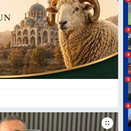
3
4
5
6