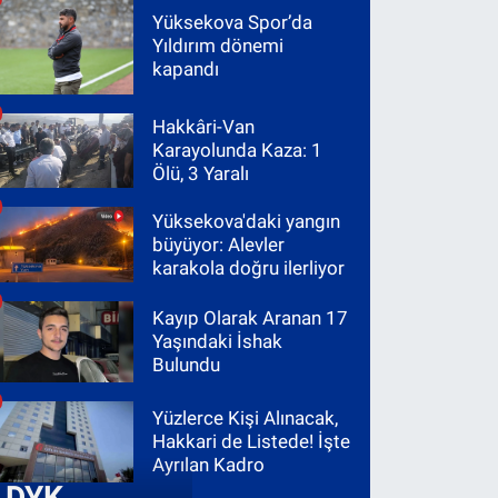
Yüksekova Spor’da
Yıldırım dönemi
kapandı
Hakkâri-Van
Karayolunda Kaza: 1
Ölü, 3 Yaralı
Yüksekova'daki yangın
büyüyor: Alevler
karakola doğru ilerliyor
Kayıp Olarak Aranan 17
Yaşındaki İshak
Bulundu
Yüzlerce Kişi Alınacak,
Hakkari de Listede! İşte
Ayrılan Kadro
DYK