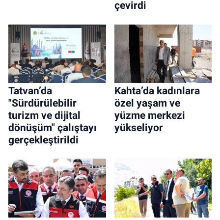
çevirdi
Tatvan’da
Kahta’da kadınlara
"Sürdürülebilir
özel yaşam ve
turizm ve dijital
yüzme merkezi
dönüşüm" çalıştayı
yükseliyor
gerçekleştirildi