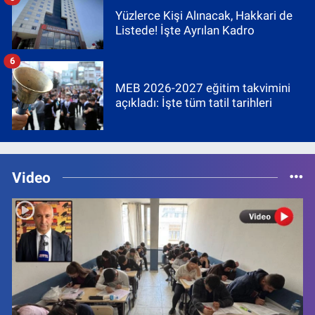
Yüzlerce Kişi Alınacak, Hakkari de
Listede! İşte Ayrılan Kadro
6
MEB 2026-2027 eğitim takvimini
açıkladı: İşte tüm tatil tarihleri
Video