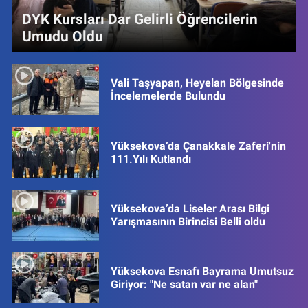
DYK Kursları Dar Gelirli Öğrencilerin
Umudu Oldu
Vali Taşyapan, Heyelan Bölgesinde
İncelemelerde Bulundu
Yüksekova’da Çanakkale Zaferi'nin
111.Yılı Kutlandı
Yüksekova’da Liseler Arası Bilgi
Yarışmasının Birincisi Belli oldu
Yüksekova Esnafı Bayrama Umutsuz
Giriyor: "Ne satan var ne alan"