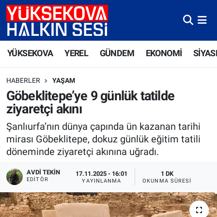
Yüksekova Nöbetçi Eczaneler
YÜKSEKOVA
YEREL
GÜNDEM
EKONOMİ
SİYAS
Yüksekova Hava Durumu
HABERLER
YAŞAM
Yüksekova Trafik Yoğunluk Haritası
Göbeklitepe’ye 9 günlük tatilde
ziyaretçi akını
Süper Lig Puan Durumu ve Fikstür
Şanlıurfa’nın dünya çapında ün kazanan tarihi
Tüm Manşetler
mirası Göbeklitepe, dokuz günlük eğitim tatili
döneminde ziyaretçi akınına uğradı.
Son Dakika Haberleri
AVDI TEKIN
17.11.2025 - 16:01
1 DK
EDITÖR
YAYINLANMA
OKUNMA SÜRESI
Haber Arşivi