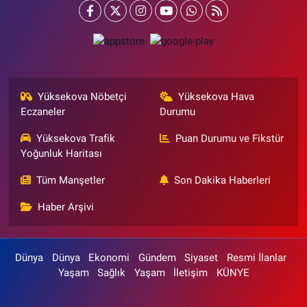
Yüksekova Nöbetçi
Yüksekova Hava
Eczaneler
Durumu
Yüksekova Trafik
Puan Durumu ve Fikstür
Yoğunluk Haritası
Tüm Manşetler
Son Dakika Haberleri
Haber Arşivi
Dünya
Dünya
Ekonomi
Gündem
Siyaset
Resmi İlanlar
Yaşam
Sağlık
Yaşam
İletişim
KÜNYE