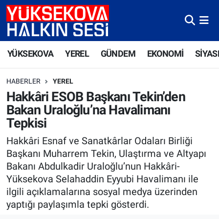
Yüksekova Nöbetçi Eczaneler
YÜKSEKOVA
YEREL
GÜNDEM
EKONOMİ
SİYAS
Yüksekova Hava Durumu
HABERLER
YEREL
Yüksekova Trafik Yoğunluk Haritası
Hakkâri ESOB Başkanı Tekin’den
Bakan Uraloğlu’na Havalimanı
Süper Lig Puan Durumu ve Fikstür
Tepkisi
Tüm Manşetler
Hakkâri Esnaf ve Sanatkârlar Odaları Birliği
Başkanı Muharrem Tekin, Ulaştırma ve Altyapı
Son Dakika Haberleri
Bakanı Abdulkadir Uraloğlu’nun Hakkâri-
Yüksekova Selahaddin Eyyubi Havalimanı ile
Haber Arşivi
ilgili açıklamalarına sosyal medya üzerinden
yaptığı paylaşımla tepki gösterdi.