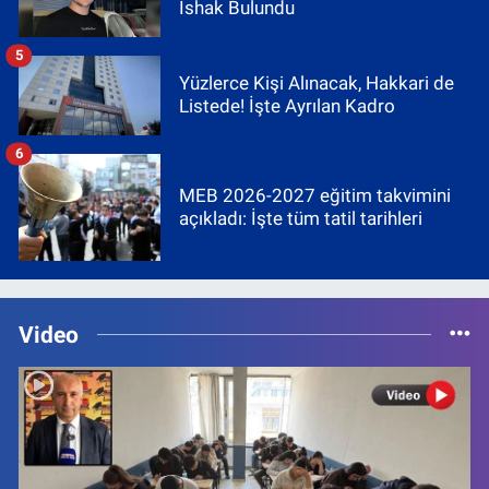
İshak Bulundu
5
Yüzlerce Kişi Alınacak, Hakkari de
Listede! İşte Ayrılan Kadro
6
MEB 2026-2027 eğitim takvimini
açıkladı: İşte tüm tatil tarihleri
Video