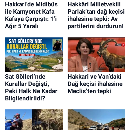
Hakkari’de Midibüs
Hakkâri Milletvekili
ile Kamyonet Kafa
Parlak’tan dağ keçisi
Kafaya Çarpıştı: 1’i
ihalesine tepki: Av
Ağır 5 Yaralı
partilerini durdurun!
Sat Gölleri’nde
Hakkari ve Van’daki
Kurallar Değişti,
Dağ keçisi ihalesine
Peki Halk Ne Kadar
Meclis’ten tepki
Bilgilendirildi?