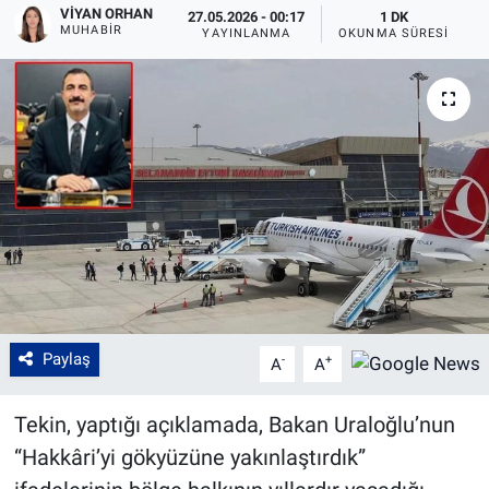
VIYAN ORHAN
27.05.2026 - 00:17
1 DK
MUHABIR
YAYINLANMA
OKUNMA SÜRESI
Paylaş
-
+
A
A
Tekin, yaptığı açıklamada, Bakan Uraloğlu’nun
“Hakkâri’yi gökyüzüne yakınlaştırdık”