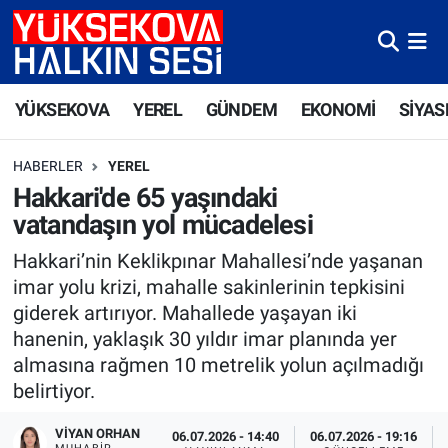
Yüksekova Nöbetçi Eczaneler
YÜKSEKOVA
YEREL
GÜNDEM
EKONOMİ
SİYAS
Yüksekova Hava Durumu
HABERLER
YEREL
Yüksekova Trafik Yoğunluk Haritası
Hakkari'de 65 yaşındaki
vatandaşın yol mücadelesi
Süper Lig Puan Durumu ve Fikstür
Hakkari’nin Keklikpınar Mahallesi’nde yaşanan
Tüm Manşetler
imar yolu krizi, mahalle sakinlerinin tepkisini
giderek artırıyor. Mahallede yaşayan iki
Son Dakika Haberleri
hanenin, yaklaşık 30 yıldır imar planında yer
almasına rağmen 10 metrelik yolun açılmadığı
Haber Arşivi
belirtiyor.
VIYAN ORHAN
06.07.2026 - 14:40
06.07.2026 - 19:16