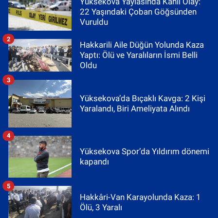
Yüksekova Yaylasında Kanlı Olay:
22 Yaşındaki Çoban Göğsünden
Vuruldu
2
Hakkarili Aile Düğün Yolunda Kaza
Yaptı: Ölü ve Yaralıların İsmi Belli
Oldu
3
Yüksekova’da Bıçaklı Kavga: 2 Kişi
Yaralandı, Biri Ameliyata Alındı
4
Yüksekova Spor’da Yıldırım dönemi
kapandı
5
Hakkâri-Van Karayolunda Kaza: 1
Ölü, 3 Yaralı