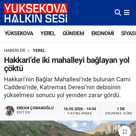
Yüksekova Nöbetçi Eczaneler
YÜKSEKOVA
YEREL
GÜNDEM
EKONOMİ
SİYAS
Yüksekova Hava Durumu
HABERLER
YEREL
Yüksekova Trafik Yoğunluk Haritası
Hakkari’de iki mahalleyi bağlayan yol
çöktü
Süper Lig Puan Durumu ve Fikstür
Hakkari’nin Bağlar Mahallesi’nde bulunan Cami
Tüm Manşetler
Caddesi’nde, Katremas Deresi’nin debisinin
yükselmesi sonucu yol yeniden zarar gördü.
Son Dakika Haberleri
ERKAN ÇOBANOĞLU
16.05.2026 - 14:04
1 DK
EDITÖR
YAYINLANMA
OKUNMA SÜRES
Haber Arşivi