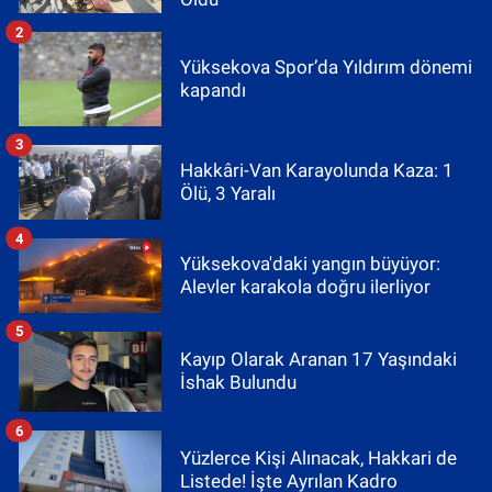
2
Yüksekova Spor’da Yıldırım dönemi
kapandı
3
Hakkâri-Van Karayolunda Kaza: 1
Ölü, 3 Yaralı
4
Yüksekova'daki yangın büyüyor:
Alevler karakola doğru ilerliyor
5
Kayıp Olarak Aranan 17 Yaşındaki
İshak Bulundu
6
Yüzlerce Kişi Alınacak, Hakkari de
Listede! İşte Ayrılan Kadro